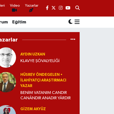
eri
Video
Yazarlar
rum
Eğitim
azarlar
AYDIN UZKAN
KLAVYE ŞÖVALYELİĞİ
HÜSREV ÖNDEGELEN •
İLAHIYATÇI ARAŞTIRMACI
YAZAR
BENİM VATANIM CANDIR
CANÂNDIR ANADIR YÂRDIR
GIZEM AKYÜZ