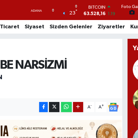
BITCOIN
Foto Gal
63.528,16
1.19
°
23
DOLAR
47,5574
0.18
Ticaret
Siyaset
Sizden Gelenler
Ziyaretler
Ku
EURO
54,8602
0.06
STERLİN
Y
64,2310
0.41
GRAM ALTIN
6175.37
0
BE NARSİZMİ
BİST100
13.458
124
N
-
+
A
A