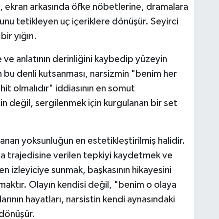
, ekran arkasında öfke nöbetlerine, dramalara
nu tetikleyen uç içeriklere dönüşür. Seyirci
bir yığın.
ve anlatının derinliğini kaybedip yüzeyin
ın bu denli kutsanması, narsizmin "benim her
it olmalıdır" iddiasının en somut
 değil, sergilenmek için kurgulanan bir set
nan yoksunluğun en estetikleştirilmiş halidir.
 da trajedisine verilen tepkiyi kaydetmek ve
n izleyiciye sunmak, başkasının hikayesini
aktır. Olayın kendisi değil, "benim o olaya
larının hayatları, narsistin kendi aynasındaki
 dönüşür.