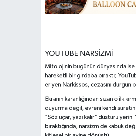
YOUTUBE NARSİZMİ
Mitolojinin bugünün dünyasında ise o
hareketli bir girdaba bıraktı; YouTub
eriyen Narkissos, cezasını durgun bi
Ekranın karanlığından sızan o ilk kı
duyurma değil, evreni kendi suretine
"Söz uçar, yazı kalır" düsturu yeri
bıraktığında, narsizm de kabuk değiş
kitlesel bir ayine dönüştü.