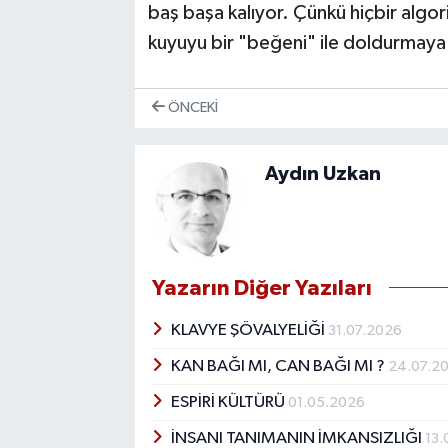
baş başa kalıyor. Çünkü hiçbir algori
kuyuyu bir "beğeni" ile doldurmaya 
ÖNCEKI
Aydın Uzkan
Yazarın Diğer Yazıları
KLAVYE ŞÖVALYELİĞİ
31.07.2026
KAN BAĞI MI, CAN BAĞI MI ?
24.07.2
ESPİRİ KÜLTÜRÜ
01.05.2026
İNSANI TANIMANIN İMKANSIZLIĞI
13