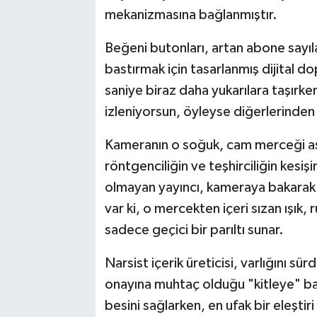
mekanizmasına bağlanmıştır.
Beğeni butonları, artan abone sayıları
bastırmak için tasarlanmış dijital do
saniye biraz daha yukarılara taşırken, 
izleniyorsun, öyleyse diğerlerinden
Kameranın o soğuk, cam merceği asl
röntgenciliğin ve teşhirciliğin kesişi
olmayan yayıncı, kameraya bakarak 
var ki, o mercekten içeri sızan ışık
sadece geçici bir parıltı sunar.
Narsist içerik üreticisi, varlığını s
onayına muhtaç olduğu "kitleye" bağ
besini sağlarken, en ufak bir eleşt