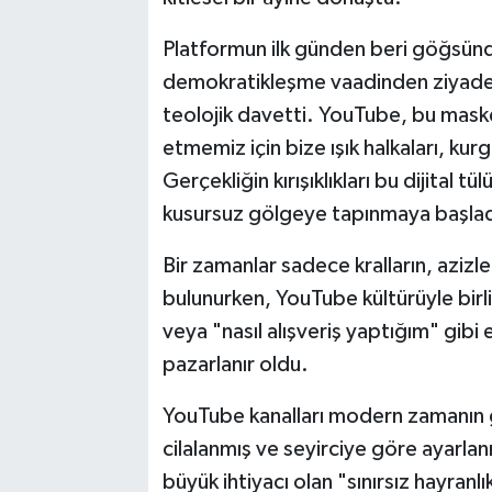
Platformun ilk günden beri göğsünde
demokratikleşme vaadinden ziyade, h
teolojik davetti. YouTube, bu maske
etmemiz için bize ışık halkaları, kurg
Gerçekliğin kırışıklıkları bu dijital t
kusursuz gölgeye tapınmaya başlad
Bir zamanlar sadece kralların, azizl
bulunurken, YouTube kültürüyle birl
veya "nasıl alışveriş yaptığım" gibi 
pazarlanır oldu.
YouTube kanalları modern zamanın gü
cilalanmış ve seyirciye göre ayarlan
büyük ihtiyacı olan "sınırsız hayranl