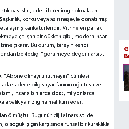
rtılı başlıklar, edebi birer imge olmaktan
 Şaşkınlık, korku veya aşırı neşeyle donatılmış
etalaşmış karikatürleridir. Vitrine en parlak
ekmeye çalışan bir dükkan gibi, modern insan
trine çıkarır. Bu durum, bireyin kendi
G
ondan beklediği "görülmeye değer narsist"
B
ki "Abone olmayı unutmayın" cümlesi
dada sadece bilgisayar fanının uğultusu ve
rsizmi, insana binlerce dost, milyonlarca
kalabalık yalnızlığına mahkum eder.
n ölmüştü. Bugünün dijital narsisti de
o soğuk ışığın karşısında ruhsal bir kuraklıkla