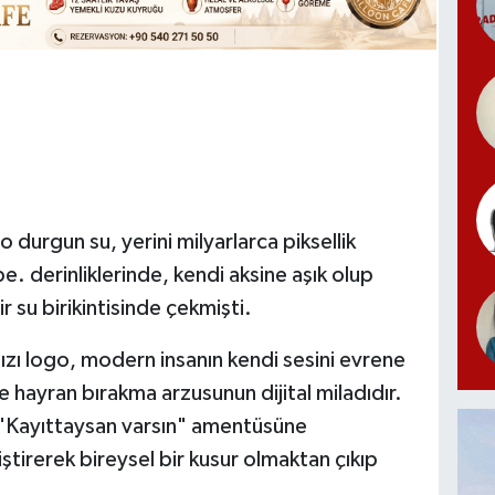
 durgun su, yerini milyarlarca piksellik
e. derinliklerinde, kendi aksine aşık olup
r su birikintisinde çekmişti.
rmızı logo, modern insanın kendi sesini evrene
 hayran bırakma arzusunun dijital miladıdır.
ni "Kayıttaysan varsın" amentüsüne
tirerek bireysel bir kusur olmaktan çıkıp