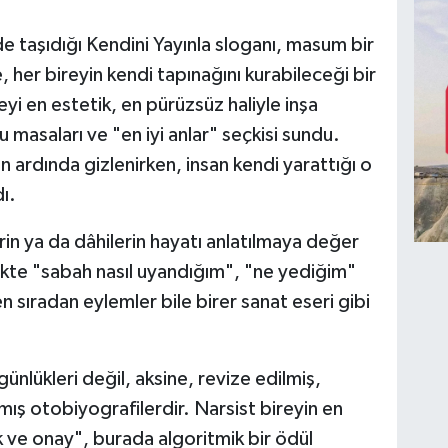
 taşıdığı Kendini Yayınla sloganı, masum bir
er bireyin kendi tapınağını kurabileceği bir
yi en estetik, en pürüzsüz haliyle inşa
u masaları ve "en iyi anlar" seçkisi sundu.
ülün ardında gizlenirken, insan kendi yarattığı o
ı.
erin ya da dâhilerin hayatı anlatılmaya değer
ikte "sabah nasıl uyandığım", "ne yediğim"
en sıradan eylemler bile birer sanat eseri gibi
nlükleri değil, aksine, revize edilmiş,
mış otobiyografilerdir. Narsist bireyin en
ık ve onay", burada algoritmik bir ödül