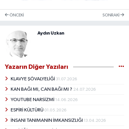
ÖNCEKI
SONRAKI
Aydın Uzkan
Yazarın Diğer Yazıları
KLAVYE ŞÖVALYELİĞİ
31.07.2026
KAN BAĞI MI, CAN BAĞI MI ?
24.07.2026
YOUTUBE NARSİZMİ
14.06.2026
ESPİRİ KÜLTÜRÜ
01.05.2026
İNSANI TANIMANIN İMKANSIZLIĞI
13.04.2026