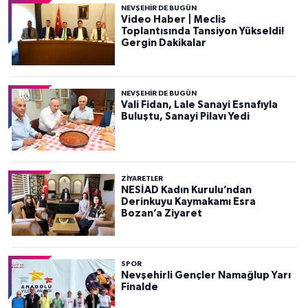
NEVŞEHIR DE BUGÜN
Video Haber | Meclis
Toplantısında Tansiyon Yükseldi!
Gergin Dakikalar
NEVŞEHIR DE BUGÜN
Vali Fidan, Lale Sanayi Esnafıyla
Buluştu, Sanayi Pilavı Yedi
ZIYARETLER
NESİAD Kadın Kurulu’ndan
Derinkuyu Kaymakamı Esra
Bozan’a Ziyaret
SPOR
Nevşehirli Gençler Namağlup Yarı
Finalde