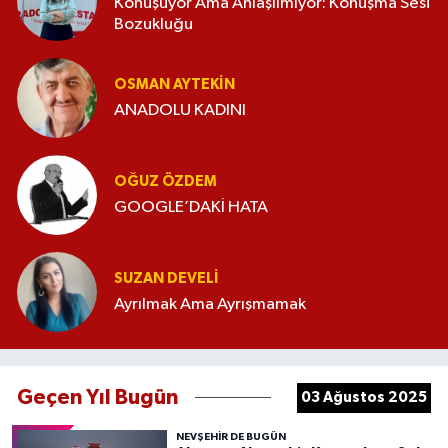
Konuşuyor Ama Anlaşılmıyor: Konuşma Sesi
Bozukluğu
OSMAN AYTEKIN
ANADOLU KADINI
OĞUZ ÖZDEM
GOOGLE’DAKİ HATA
SUZAN DEVELI
Ayrılmak Ama Ayrışmamak
Geçen Yıl Bugün
03 Ağustos 2025
NEVŞEHIR DE BUGÜN