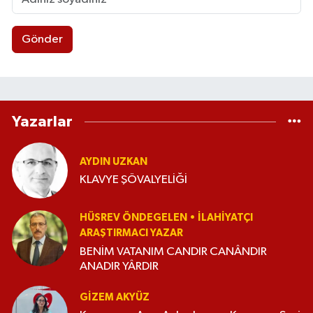
Gönder
Yazarlar
AYDIN UZKAN
KLAVYE ŞÖVALYELİĞİ
HÜSREV ÖNDEGELEN • İLAHIYATÇI
ARAŞTIRMACI YAZAR
BENİM VATANIM CANDIR CANÂNDIR
ANADIR YÂRDIR
GIZEM AKYÜZ