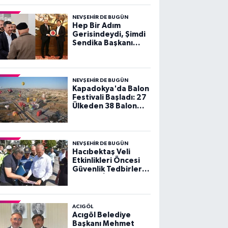
NEVŞEHIR DE BUGÜN
Hep Bir Adım
Gerisindeydi, Şimdi
Sendika Başkanı
Olarak Ziyarete
Geldi
NEVŞEHIR DE BUGÜN
Kapadokya'da Balon
Festivali Başladı: 27
Ülkeden 38 Balon
Gökyüzünü Süsledi
NEVŞEHIR DE BUGÜN
Hacıbektaş Veli
Etkinlikleri Öncesi
Güvenlik Tedbirleri
Yerinde İncelendi
ACIGÖL
Acıgöl Belediye
Başkanı Mehmet