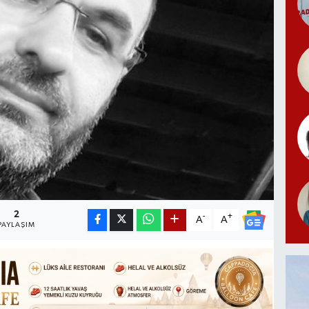
2
-
+
A
A
PAYLAŞIM