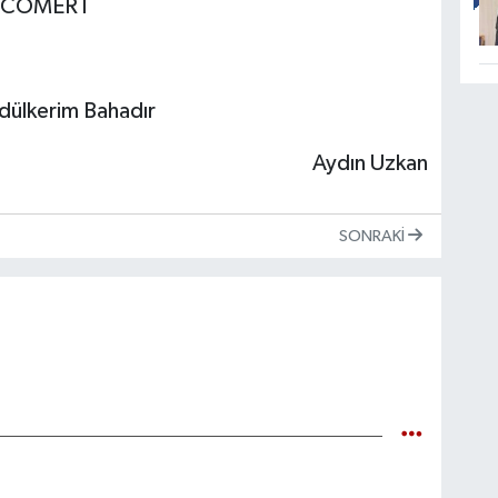
za CÖMERT
bdülkerim Bahadır
Aydın Uzkan
SONRAKI