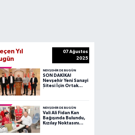
eçen Yıl
07 Ağustos
ugün
2025
NEVŞEHIR DE BUGÜN
SON DAKİKA!
Nevşehir Yeni Sanayi
Sitesi İçin Ortak
İrade ve Kararlılık
Vurgusu
NEVŞEHIR DE BUGÜN
Vali Ali Fidan Kan
Bağışında Bulundu,
Kızılay Noktasını
Ziyaret Etti