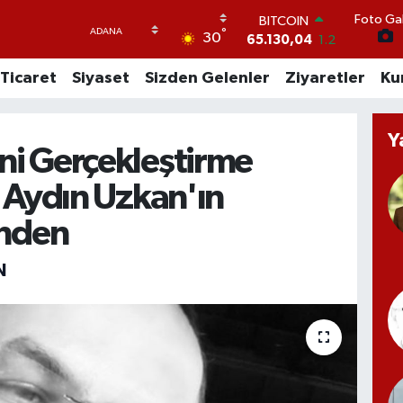
Foto Gal
DOLAR
°
30
47,7106
0.17
EURO
Ticaret
Siyaset
Sizden Gelenler
Ziyaretler
Ku
55,1652
0.27
STERLİN
64,4046
0.35
GRAM ALTIN
Y
ni Gerçekleştirme
6618.49
2.12
BİST100
'' Aydın Uzkan'ın
13.773
-19
BITCOIN
nden
65.130,04
1.2
N