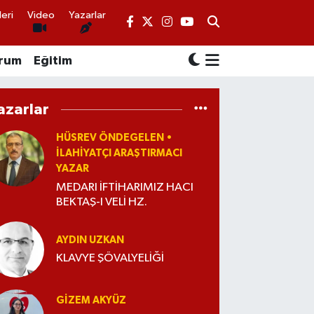
eri
Video
Yazarlar
rum
Eğitim
azarlar
HÜSREV ÖNDEGELEN •
İLAHIYATÇI ARAŞTIRMACI
YAZAR
MEDARI İFTİHARIMIZ HACI
BEKTAŞ-I VELİ HZ.
AYDIN UZKAN
KLAVYE ŞÖVALYELİĞİ
GIZEM AKYÜZ