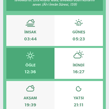
tevekkül et. Zira Allâhü Teâlâ, tevekkül eden kullarını
sever. (Âl-i İmrân Sûresi, 159)
İMSAK
GÜNEŞ
03:44
05:23
ÖĞLE
İKINDI
12:36
16:27
AKŞAM
YATSI
19:39
21:11