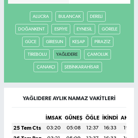
ALUCRA
BULANCAK
DERELİ
DOĞANKENT
ESPİYE
EYNESİL
GÖRELE
GÜCE
GİRESUN
KEŞAP
PİRAZİZ
TİREBOLU
YAĞLIDERE
ÇAMOLUK
ÇANAKÇI
ŞEBİNKARAHİSAR
YAĞLIDERE AYLIK NAMAZ VAKITLERI
İMSAK
GÜNEŞ
ÖĞLE
İKINDI
AKŞA
25 Tem Cts
03:20
05:08
12:37
16:33
19:56