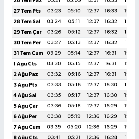
26 Tem Paz
03:21
05:09
12:37
16:33
19:55
27 Tem Pts
03:23
05:10
12:37
16:33
19:54
28 Tem Sal
03:24
05:11
12:37
16:32
19:53
29 Tem Çar
03:26
05:12
12:37
16:32
19:52
30 Tem Per
03:27
05:13
12:37
16:32
19:51
31 Tem Cum
03:29
05:14
12:37
16:31
19:50
1 Ağu Cts
03:30
05:15
12:37
16:31
19:49
2 Ağu Paz
03:32
05:16
12:37
16:31
19:48
3 Ağu Pts
03:33
05:16
12:37
16:30
19:47
4 Ağu Sal
03:35
05:17
12:37
16:30
19:46
5 Ağu Çar
03:36
05:18
12:37
16:29
19:45
6 Ağu Per
03:38
05:19
12:36
16:29
19:44
7 Ağu Cum
03:39
05:20
12:36
16:29
19:42
8 Ağu Cts
03:41
05:21
12:36
16:28
19:41