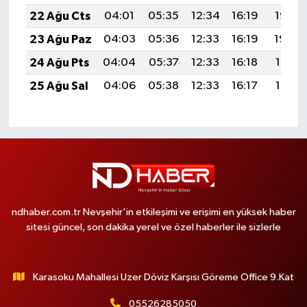
22 Ağu Cts
04:01
05:35
12:34
16:19
19:22
23 Ağu Paz
04:03
05:36
12:33
16:19
19:20
24 Ağu Pts
04:04
05:37
12:33
16:18
19:19
25 Ağu Sal
04:06
05:38
12:33
16:17
19:17
ndhaber.com.tr Nevşehir'in etkileşimi ve erişimi en yüksek haber
sitesi güncel, son dakika yerel ve özel haberler ile sizlerle
Karasoku Mahallesi Uzer Döviz Karşısı Göreme Office 9.Kat
05526285050