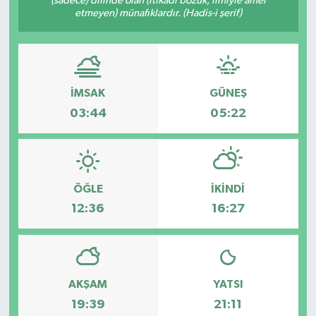
(sadece) dilinde olan (itikadı bozuk, ilmiyle amel
etmeyen) münafıklardır. (Hadis-i şerif)
İMSAK
GÜNEŞ
03:44
05:22
ÖĞLE
İKINDI
12:36
16:27
AKŞAM
YATSI
19:39
21:11