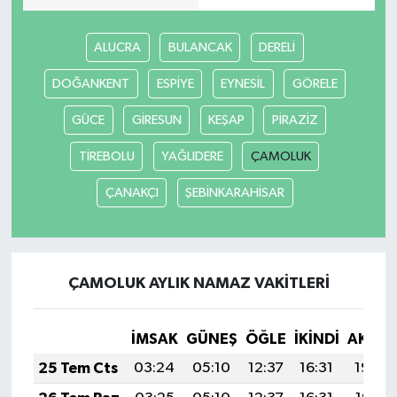
ALUCRA
BULANCAK
DERELİ
DOĞANKENT
ESPİYE
EYNESİL
GÖRELE
GÜCE
GİRESUN
KEŞAP
PİRAZİZ
TİREBOLU
YAĞLIDERE
ÇAMOLUK
ÇANAKÇI
ŞEBİNKARAHİSAR
ÇAMOLUK AYLIK NAMAZ VAKITLERI
İMSAK
GÜNEŞ
ÖĞLE
İKINDI
AKŞA
25 Tem Cts
03:24
05:10
12:37
16:31
19:54