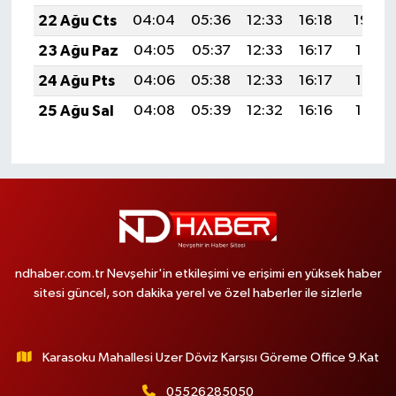
22 Ağu Cts
04:04
05:36
12:33
16:18
19:20
23 Ağu Paz
04:05
05:37
12:33
16:17
19:19
24 Ağu Pts
04:06
05:38
12:33
16:17
19:17
25 Ağu Sal
04:08
05:39
12:32
16:16
19:16
ndhaber.com.tr Nevşehir'in etkileşimi ve erişimi en yüksek haber
sitesi güncel, son dakika yerel ve özel haberler ile sizlerle
Karasoku Mahallesi Uzer Döviz Karşısı Göreme Office 9.Kat
05526285050