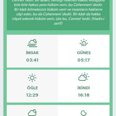
Cennet'tedir. Bir adam, verdiği hükmün haksız olduğunu
bile bile haksız yere hüküm verir, bu Cehennem'dedir.
Bir kâdı bilmeksizin hüküm verir ve insanların haklarını
zâyi eder, bu da Cehennem'dedir. Bir kâdı da hakka
riâyet ederek hüküm verir, işte bu, Cennet'tedir. (Hadis-i
şerif)
İMSAK
GÜNEŞ
03:41
05:17
ÖĞLE
İKINDI
12:29
16:18