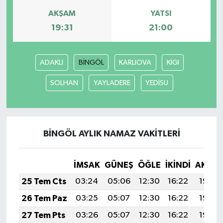
AKŞAM
YATSI
19:31
21:00
ADAKLI
BİNGÖL
KARLIOVA
KİGI
SOLHAN
YAYLADERE
YEDİSU
BİNGÖL AYLIK NAMAZ VAKITLERI
İMSAK
GÜNEŞ
ÖĞLE
İKINDI
AKŞA
25 Tem Cts
03:24
05:06
12:30
16:22
19:43
26 Tem Paz
03:25
05:07
12:30
16:22
19:43
27 Tem Pts
03:26
05:07
12:30
16:22
19:42