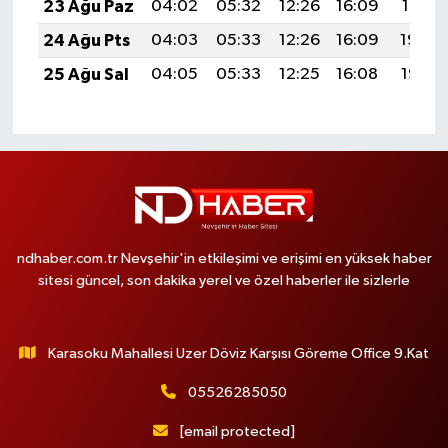
23 Ağu Paz
04:02
05:32
12:26
16:09
19:10
24 Ağu Pts
04:03
05:33
12:26
16:09
19:09
25 Ağu Sal
04:05
05:33
12:25
16:08
19:07
ndhaber.com.tr Nevşehir'in etkileşimi ve erişimi en yüksek haber
sitesi güncel, son dakika yerel ve özel haberler ile sizlerle
Karasoku Mahallesi Uzer Döviz Karşısı Göreme Office 9.Kat
05526285050
[email protected]