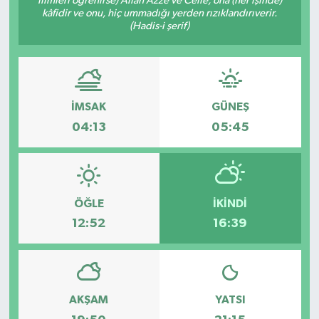
ilimleri öğrenirse) Allah Azze ve Celle, ona (her işinde)
kâfidir ve onu, hiç ummadığı yerden rızıklandırıverir.
(Hadis-i şerif)
İMSAK
GÜNEŞ
04:13
05:45
ÖĞLE
İKINDI
12:52
16:39
AKŞAM
YATSI