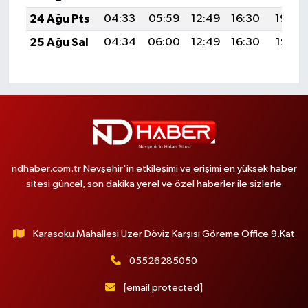
24 Ağu Pts
04:33
05:59
12:49
16:30
19:29
25 Ağu Sal
04:34
06:00
12:49
16:30
19:28
ndhaber.com.tr Nevşehir'in etkileşimi ve erişimi en yüksek haber
sitesi güncel, son dakika yerel ve özel haberler ile sizlerle
Karasoku Mahallesi Uzer Döviz Karşısı Göreme Office 9.Kat
05526285050
[email protected]