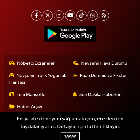
Nöbetçi Eczaneler
Nevşehir Hava Durumu
Nevşehir Trafik Yoğunluk
Puan Durumu ve Fikstür
Haritası
Tüm Manşetler
Son Dakika Haberleri
Haber Arşivi
En iyi site deneyimi sağlamak için çerezlerden
faydalanıyoruz. Detaylar için lütfen tıklayın.
Haber Yazılımı:
TE Bilişim
TAMAM