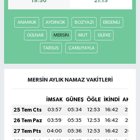
19:50
21:15
ANAMUR
AYDINCIK
BOZYAZI
ERDEMLİ
GÜLNAR
MERSİN
MUT
SİLİFKE
TARSUS
ÇAMLIYAYLA
MERSİN AYLIK NAMAZ VAKITLERI
İMSAK
GÜNEŞ
ÖĞLE
İKINDI
AKŞA
25 Tem Cts
03:57
05:34
12:53
16:42
20:02
26 Tem Paz
03:59
05:35
12:53
16:42
20:01
27 Tem Pts
04:00
05:36
12:53
16:42
20:00