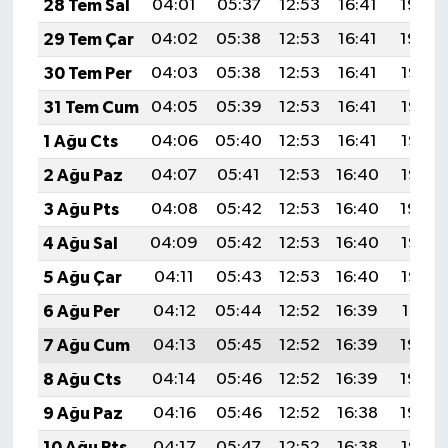
28 Tem Sal
04:01
05:37
12:53
16:41
19:59
29 Tem Çar
04:02
05:38
12:53
16:41
19:59
30 Tem Per
04:03
05:38
12:53
16:41
19:58
31 Tem Cum
04:05
05:39
12:53
16:41
19:57
1 Ağu Cts
04:06
05:40
12:53
16:41
19:56
2 Ağu Paz
04:07
05:41
12:53
16:40
19:55
3 Ağu Pts
04:08
05:42
12:53
16:40
19:54
4 Ağu Sal
04:09
05:42
12:53
16:40
19:53
5 Ağu Çar
04:11
05:43
12:53
16:40
19:52
6 Ağu Per
04:12
05:44
12:52
16:39
19:51
7 Ağu Cum
04:13
05:45
12:52
16:39
19:50
8 Ağu Cts
04:14
05:46
12:52
16:39
19:49
9 Ağu Paz
04:16
05:46
12:52
16:38
19:48
10 Ağu Pts
04:17
05:47
12:52
16:38
19:47