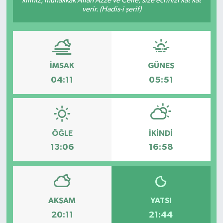
kılınız, muhakkak Allah Azze ve Celle, size ecrinizi kat kat
verir. (Hadis-i şerif)
İMSAK
GÜNEŞ
04:11
05:51
ÖĞLE
İKINDI
13:06
16:58
AKŞAM
YATSI
20:11
21:44