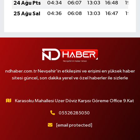
24 Ağu Pts
04:34
06:07
13:03
16:48
19:49
25 Ağu Sal
04:36
06:08
13:03
16:47
19:47
ndhaber.com.tr Nevşehir'in etkileşimi ve erişimi en yüksek haber
sitesi güncel, son dakika yerel ve özel haberler ile sizlerle
Karasoku Mahallesi Uzer Döviz Karşısı Göreme Office 9.Kat
05526285050
[email protected]