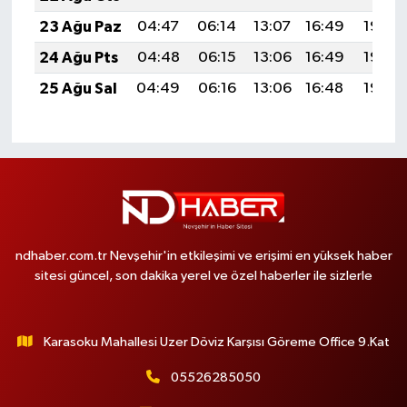
23 Ağu Paz
04:47
06:14
13:07
16:49
19:49
24 Ağu Pts
04:48
06:15
13:06
16:49
19:48
25 Ağu Sal
04:49
06:16
13:06
16:48
19:46
ndhaber.com.tr Nevşehir'in etkileşimi ve erişimi en yüksek haber
sitesi güncel, son dakika yerel ve özel haberler ile sizlerle
Karasoku Mahallesi Uzer Döviz Karşısı Göreme Office 9.Kat
05526285050