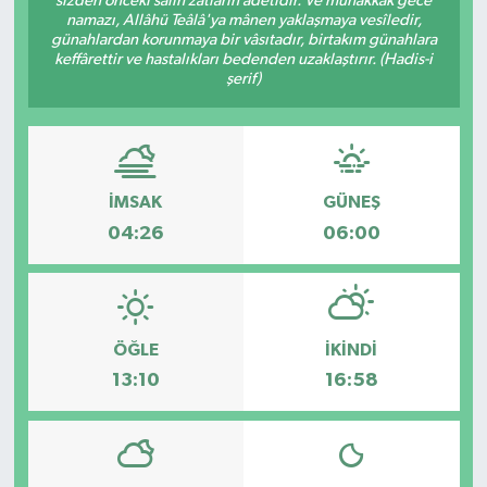
sizden önceki sâlih zâtların âdetidir. Ve muhakkak gece
namazı, Allâhü Teâlâ'ya mânen yaklaşmaya vesîledir,
günahlardan korunmaya bir vâsıtadır, birtakım günahlara
keffârettir ve hastalıkları bedenden uzaklaştırır. (Hadis-i
şerif)
İMSAK
GÜNEŞ
04:26
06:00
ÖĞLE
İKINDI
13:10
16:58