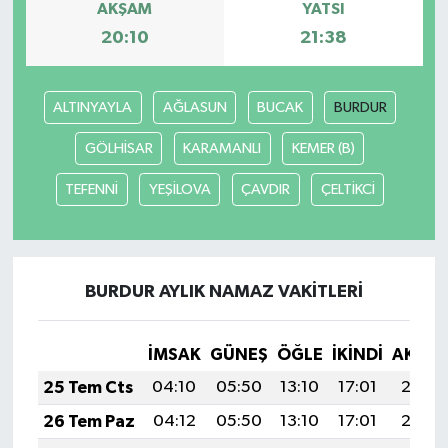
AKŞAM
YATSI
20:10
21:38
ALTINYAYLA
AĞLASUN
BUCAK
BURDUR
GÖLHİSAR
KARAMANLI
KEMER (B)
TEFENNİ
YEŞİLOVA
ÇAVDIR
ÇELTİKCİ
BURDUR AYLIK NAMAZ VAKITLERI
İMSAK
GÜNEŞ
ÖĞLE
İKINDI
AKŞA
25 Tem Cts
04:10
05:50
13:10
17:01
20:21
26 Tem Paz
04:12
05:50
13:10
17:01
20:21