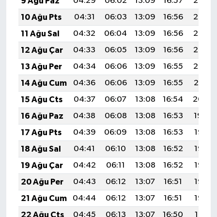
9 Ağu Paz
04:29
06:02
13:09
16:57
20:07
10 Ağu Pts
04:31
06:03
13:09
16:56
20:06
11 Ağu Sal
04:32
06:04
13:09
16:56
20:05
12 Ağu Çar
04:33
06:05
13:09
16:56
20:03
13 Ağu Per
04:34
06:06
13:09
16:55
20:02
14 Ağu Cum
04:36
06:06
13:09
16:55
20:01
15 Ağu Cts
04:37
06:07
13:08
16:54
20:00
16 Ağu Paz
04:38
06:08
13:08
16:53
19:59
17 Ağu Pts
04:39
06:09
13:08
16:53
19:57
18 Ağu Sal
04:41
06:10
13:08
16:52
19:56
19 Ağu Çar
04:42
06:11
13:08
16:52
19:55
20 Ağu Per
04:43
06:12
13:07
16:51
19:53
21 Ağu Cum
04:44
06:12
13:07
16:51
19:52
22 Ağu Cts
04:45
06:13
13:07
16:50
19:51