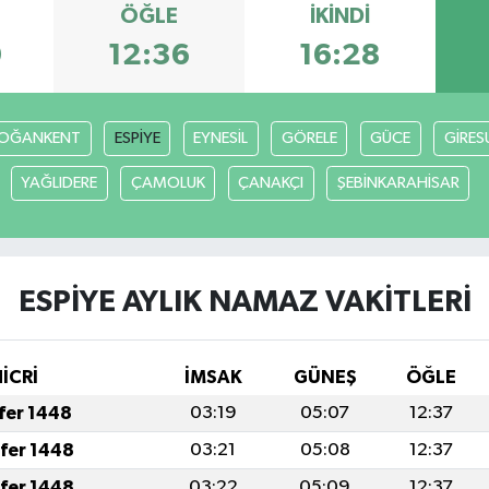
ÖĞLE
İKINDI
0
12:36
16:28
OĞANKENT
ESPİYE
EYNESİL
GÖRELE
GÜCE
GİRES
YAĞLIDERE
ÇAMOLUK
ÇANAKÇI
ŞEBİNKARAHİSAR
ESPİYE AYLIK NAMAZ VAKITLERI
İCRİ
İMSAK
GÜNEŞ
ÖĞLE
afer 1448
03:19
05:07
12:37
afer 1448
03:21
05:08
12:37
afer 1448
03:22
05:09
12:37