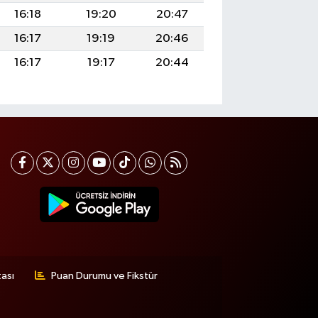
16:18
19:20
20:47
16:17
19:19
20:46
16:17
19:17
20:44
tası
Puan Durumu ve Fikstür