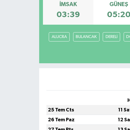
İMSAK
GÜNEŞ
03:39
05:2
ALUCRA
BULANCAK
DERELİ
D
H
25 Tem Cts
11 S
26 Tem Paz
12 S
27 Tem Pts
13 S