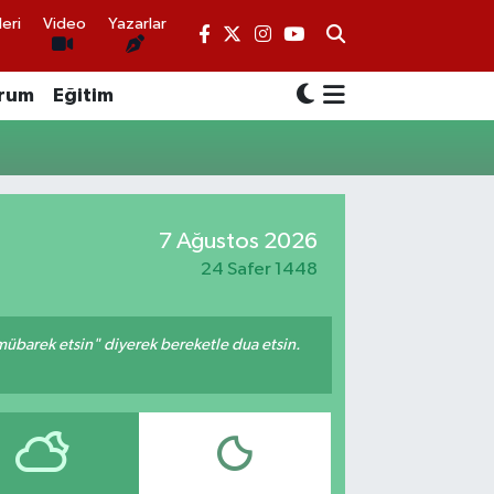
eri
Video
Yazarlar
rum
Eğitim
7 Ağustos 2026
24 Safer 1448
mübarek etsin" diyerek bereketle dua etsin.