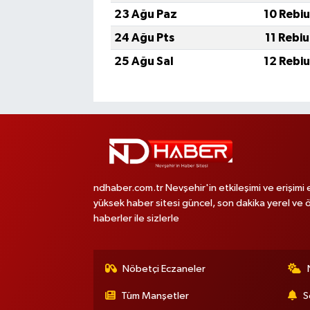
23 Ağu Paz
10 Rebi
24 Ağu Pts
11 Rebi
25 Ağu Sal
12 Rebi
ndhaber.com.tr Nevşehir'in etkileşimi ve erişimi 
yüksek haber sitesi güncel, son dakika yerel ve 
haberler ile sizlerle
Nöbetçi Eczaneler
Tüm Manşetler
S