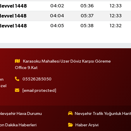
ulevvel 1448
04:02
05:36
12:33
ulevvel 1448
04:04
05:37
12:33
ulevvel 1448
04:05
05:38
12:32
Karasoku Mahallesi Uzer Döviz Karşısı Göreme
Office 9.Kat
05526285050
en
özel
[email protected]
Nevşehir Hava Durumu
Nevşehir Trafik Yoğunluk Hari
on Dakika Haberleri
Haber Arşivi