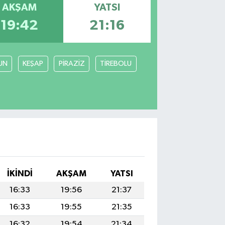
AKŞAM
YATSI
19:42
21:16
UN
KEŞAP
PİRAZİZ
TİREBOLU
İKINDI
AKŞAM
YATSI
16:33
19:56
21:37
16:33
19:55
21:35
16:32
19:54
21:34