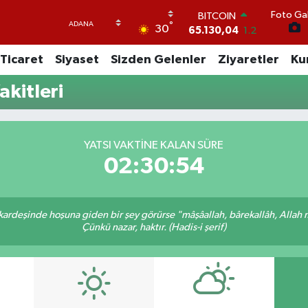
Foto Gal
BITCOIN
°
30
65.130,04
1.2
DOLAR
Ticaret
Siyaset
Sizden Gelenler
Ziyaretler
Ku
47,7106
0.17
EURO
kitleri
55,1652
0.27
STERLİN
64,4046
0.35
GRAM ALTIN
YATSI VAKTINE KALAN SÜRE
6618.49
2.12
02:30:54
BİST100
13.773
-19
 kardeşinde hoşuna giden bir şey görürse "mâşâallah, bârekallâh, Allah 
Çünkü nazar, haktır. (Hadis-i şerif)