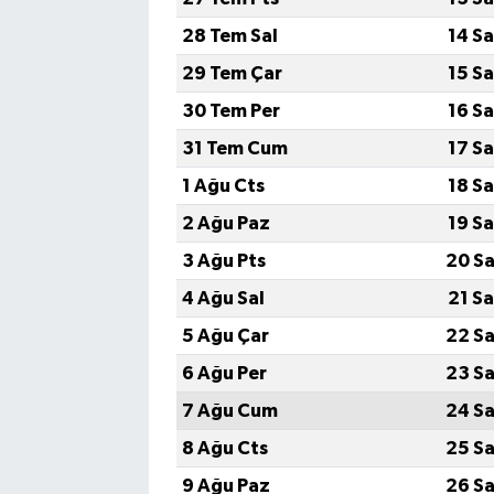
28 Tem Sal
14 S
29 Tem Çar
15 S
30 Tem Per
16 S
31 Tem Cum
17 S
1 Ağu Cts
18 S
2 Ağu Paz
19 S
3 Ağu Pts
20 Sa
4 Ağu Sal
21 S
5 Ağu Çar
22 Sa
6 Ağu Per
23 Sa
7 Ağu Cum
24 Sa
8 Ağu Cts
25 Sa
9 Ağu Paz
26 Sa