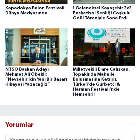
Kapadokya Balon Festivali
1.Geleneksel Kayaşehir 3x3
Dünya Medyasında
Basketbol Şenliği Coşkulu
Ödül Töreniyle Sona Erdi
NTSO Başkan Adayı
Milletvekili Emre Çalışkan,
Mehmet Ali Öbekli:
Topaklı’da Mahalle
“Nevşehir İçin Yeni Bir Başarı
Buluşmasına Katıldı,
Hikayesi Yazacağız”
Türkeli’de Gurbetçi &
Harman Festivali’nde
Hemşehril
Yorumlar