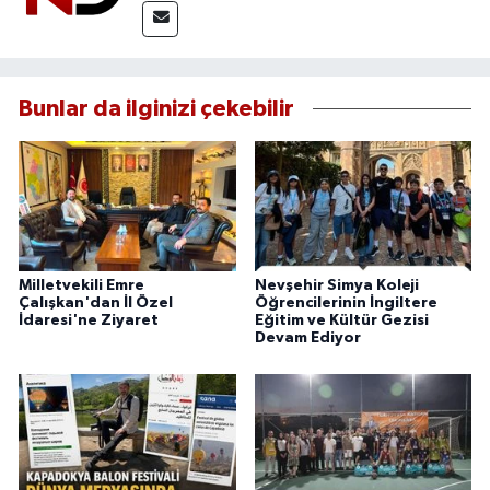
Bunlar da ilginizi çekebilir
Milletvekili Emre
Nevşehir Simya Koleji
Çalışkan'dan İl Özel
Öğrencilerinin İngiltere
İdaresi'ne Ziyaret
Eğitim ve Kültür Gezisi
Devam Ediyor