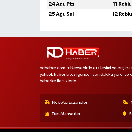
24 Ağu Pts
11 Rebi
25 Ağu Sal
12 Rebi
ndhaber.com.tr Nevşehir'in etkileşimi ve erişimi 
yüksek haber sitesi güncel, son dakika yerel ve 
haberler ile sizlerle
Nöbetçi Eczaneler
Tüm Manşetler
S