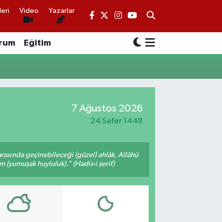
eri
Video
Yazarlar
rum
Eğitim
7 Ağustos 2026
24 Safer 1448
arasında geçinebileceği (güzel) ahlâk, Allâhü
m (yumuşak huyluluk)." (Hadis-i şerif)