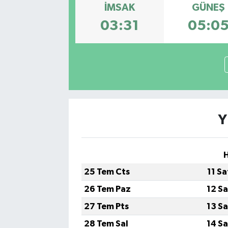
İMSAK
GÜNEŞ
03:31
05:0
Y
H
25 Tem Cts
11 S
26 Tem Paz
12 S
27 Tem Pts
13 S
28 Tem Sal
14 S