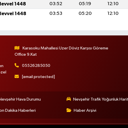
ulevvel 1448
03:52
05:19
12:10
ulevvel 1448
03:53
05:20
12:10
Karasoku Mahallesi Uzer Döviz Karşısı Göreme
Office 9.Kat
05526285050
en
özel
[email protected]
Nevşehir Hava Durumu
Nevşehir Trafik Yoğunluk Hari
on Dakika Haberleri
Haber Arşivi