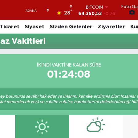
Foto Gal
BITCOIN
°
28
64.360,53
-0.76
DOLAR
Ticaret
Siyaset
Sizden Gelenler
Ziyaretler
Ku
47,7069
0.17
EURO
z Vakitleri
55,0265
0.01
STERLİN
64,1897
0.02
GRAM ALTIN
İKINDI VAKTINE KALAN SÜRE
6574.81
1.44
01:24:08
BİST100
13.887
64
 şey bulunursa sevâbı hak eder ve imanını kemâle erdirmiş olur: İnsanlar 
ini menedecek verâ ve cahilin cahilce hareketlerini defedebileceği hili