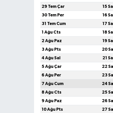
29 Tem Çar
15 S
30 Tem Per
16 S
31 Tem Cum
17 S
1 Ağu Cts
18 S
2 Ağu Paz
19 S
3 Ağu Pts
20 Sa
4 Ağu Sal
21 S
5 Ağu Çar
22 Sa
6 Ağu Per
23 Sa
7 Ağu Cum
24 Sa
8 Ağu Cts
25 Sa
9 Ağu Paz
26 Sa
10 Ağu Pts
27 Sa