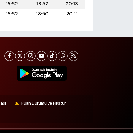
15:52
18:52
20:13
15:52
18:50
20:11
tası
Puan Durumu ve Fikstür