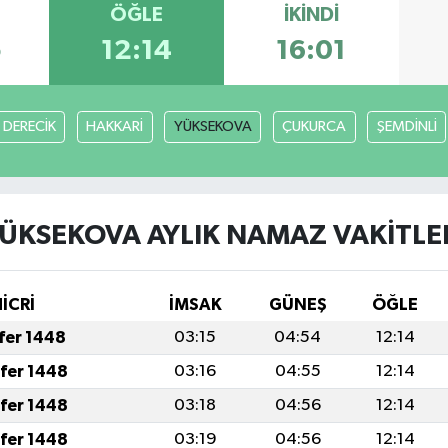
ÖĞLE
İKINDI
5
12:14
16:01
DERECİK
HAKKARİ
YÜKSEKOVA
ÇUKURCA
ŞEMDİNLİ
ÜKSEKOVA AYLIK NAMAZ VAKITLE
İCRİ
İMSAK
GÜNEŞ
ÖĞLE
afer 1448
03:15
04:54
12:14
afer 1448
03:16
04:55
12:14
afer 1448
03:18
04:56
12:14
afer 1448
03:19
04:56
12:14