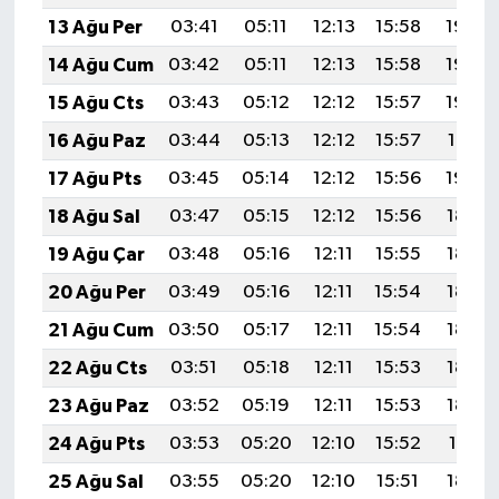
13 Ağu Per
03:41
05:11
12:13
15:58
19:05
14 Ağu Cum
03:42
05:11
12:13
15:58
19:04
15 Ağu Cts
03:43
05:12
12:12
15:57
19:03
16 Ağu Paz
03:44
05:13
12:12
15:57
19:01
17 Ağu Pts
03:45
05:14
12:12
15:56
19:00
18 Ağu Sal
03:47
05:15
12:12
15:56
18:59
19 Ağu Çar
03:48
05:16
12:11
15:55
18:58
20 Ağu Per
03:49
05:16
12:11
15:54
18:56
21 Ağu Cum
03:50
05:17
12:11
15:54
18:55
22 Ağu Cts
03:51
05:18
12:11
15:53
18:54
23 Ağu Paz
03:52
05:19
12:11
15:53
18:52
24 Ağu Pts
03:53
05:20
12:10
15:52
18:51
25 Ağu Sal
03:55
05:20
12:10
15:51
18:50