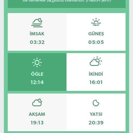
de tamahkâr (açgözlü) olanlarıdır. (Hadis-i şerif)
İMSAK
GÜNEŞ
03:32
05:05
ÖĞLE
İKINDI
12:14
16:01
AKŞAM
YATSI
19:13
20:39