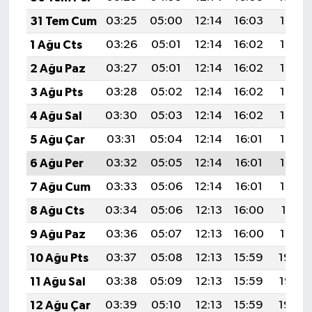
31 Tem Cum
03:25
05:00
12:14
16:03
19:19
1 Ağu Cts
03:26
05:01
12:14
16:02
19:18
2 Ağu Paz
03:27
05:01
12:14
16:02
19:17
3 Ağu Pts
03:28
05:02
12:14
16:02
19:16
4 Ağu Sal
03:30
05:03
12:14
16:02
19:15
5 Ağu Çar
03:31
05:04
12:14
16:01
19:14
6 Ağu Per
03:32
05:05
12:14
16:01
19:13
7 Ağu Cum
03:33
05:06
12:14
16:01
19:12
8 Ağu Cts
03:34
05:06
12:13
16:00
19:11
9 Ağu Paz
03:36
05:07
12:13
16:00
19:10
10 Ağu Pts
03:37
05:08
12:13
15:59
19:08
11 Ağu Sal
03:38
05:09
12:13
15:59
19:07
12 Ağu Çar
03:39
05:10
12:13
15:59
19:06