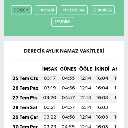
DERECİK
HAKKARİ
YÜKSEKOVA
ÇUKURCA
ŞEMDİNLİ
DERECİK AYLIK NAMAZ VAKITLERI
İMSAK
GÜNEŞ
ÖĞLE
İKINDI
AKŞA
25 Tem Cts
03:17
04:55
12:14
16:04
19:24
26 Tem Paz
03:19
04:56
12:14
16:04
19:23
27 Tem Pts
03:20
04:57
12:14
16:03
19:22
28 Tem Sal
03:21
04:57
12:14
16:03
19:21
29 Tem Çar
03:22
04:58
12:14
16:03
19:20
30 Tem Per
03:23
04:59
12:14
16:03
19:20