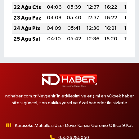
22 Ağu Cts
04:06
05:39
12:37
16:22
19:25
23 Ağu Paz
04:08
05:40
12:37
16:22
19:23
24 Ağu Pts
04:09
05:41
12:36
16:21
19:22
25 Ağu Sal
04:10
05:42
12:36
16:20
19:20
ndhaber.com.tr Nevşehir'in etkileşimi ve erişimi en yüksek haber
sitesi güncel, son dakika yerel ve özel haberler ile sizlerle
Karasoku Mahallesi Uzer Döviz Karşısı Göreme Office 9.Kat
05526285050