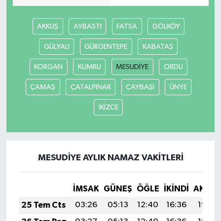
AKKUŞ
AYBASTI
FATSA
GÖLKÖY
GÜLYALI
GÜRGENTEPE
KABATAŞ
KORGAN
KUMRU
MESUDİYE
ORDU
ÇAMAŞ
ÇATALPINAR
ÇAYBAŞI
ÜNYE
İKİZCE
MESUDİYE AYLIK NAMAZ VAKITLERI
İMSAK
GÜNEŞ
ÖĞLE
İKINDI
AKŞA
25 Tem Cts
03:26
05:13
12:40
16:36
19:58