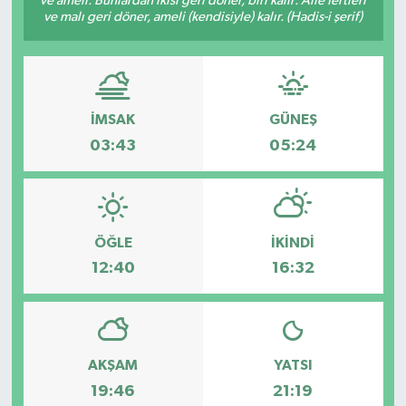
ve ameli. Bunlardan ikisi geri döner, biri kalır: Âile fertleri
ve malı geri döner, ameli (kendisiyle) kalır. (Hadis-i şerif)
İMSAK
GÜNEŞ
03:43
05:24
ÖĞLE
İKINDI
12:40
16:32
AKŞAM
YATSI
19:46
21:19