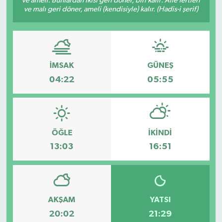
ve ameli. Bunlardan ikisi geri döner, biri kalır: Âile fertleri
ve malı geri döner, ameli (kendisiyle) kalır. (Hadis-i şerif)
İMSAK
GÜNEŞ
04:22
05:55
ÖĞLE
İKINDI
13:03
16:51
AKŞAM
YATSI
20:02
21:29