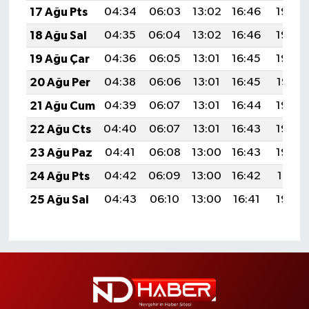
17 Ağu Pts
04:34
06:03
13:02
16:46
19:50
18 Ağu Sal
04:35
06:04
13:02
16:46
19:49
19 Ağu Çar
04:36
06:05
13:01
16:45
19:48
20 Ağu Per
04:38
06:06
13:01
16:45
19:47
21 Ağu Cum
04:39
06:07
13:01
16:44
19:45
22 Ağu Cts
04:40
06:07
13:01
16:43
19:44
23 Ağu Paz
04:41
06:08
13:00
16:43
19:43
24 Ağu Pts
04:42
06:09
13:00
16:42
19:41
25 Ağu Sal
04:43
06:10
13:00
16:41
19:40