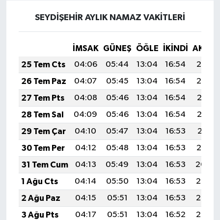
SEYDİŞEHİR AYLIK NAMAZ VAKITLERI
İMSAK
GÜNEŞ
ÖĞLE
İKINDI
AKŞA
25 Tem Cts
04:06
05:44
13:04
16:54
20:14
26 Tem Paz
04:07
05:45
13:04
16:54
20:14
27 Tem Pts
04:08
05:46
13:04
16:54
20:13
28 Tem Sal
04:09
05:46
13:04
16:54
20:12
29 Tem Çar
04:10
05:47
13:04
16:53
20:11
30 Tem Per
04:12
05:48
13:04
16:53
20:10
31 Tem Cum
04:13
05:49
13:04
16:53
20:09
1 Ağu Cts
04:14
05:50
13:04
16:53
20:08
2 Ağu Paz
04:15
05:51
13:04
16:53
20:07
3 Ağu Pts
04:17
05:51
13:04
16:52
20:06