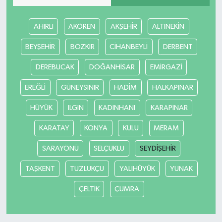
AHIRLI
AKÖREN
AKŞEHİR
ALTINEKİN
BEYŞEHİR
BOZKIR
CİHANBEYLİ
DERBENT
DEREBUCAK
DOĞANHİSAR
EMİRGAZİ
EREĞLİ
GÜNEYSINIR
HADİM
HALKAPINAR
HÜYÜK
ILGIN
KADINHANI
KARAPINAR
KARATAY
KONYA
KULU
MERAM
SARAYÖNÜ
SELÇUKLU
SEYDİŞEHİR
TAŞKENT
TUZLUKÇU
YALIHÜYÜK
YUNAK
ÇELTİK
ÇUMRA