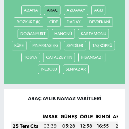
ABANA
ARAÇ
AZDAVAY
AĞLI
BOZKURT (K)
CİDE
DADAY
DEVREKANİ
DOĞANYURT
HANÖNÜ
KASTAMONU
KÜRE
PINARBAŞI (K)
SEYDİLER
TAŞKÖPRÜ
TOSYA
ÇATALZEYTİN
İHSANGAZİ
İNEBOLU
ŞENPAZAR
ARAÇ AYLIK NAMAZ VAKITLERI
İMSAK
GÜNEŞ
ÖĞLE
İKINDI
AKŞA
25 Tem Cts
03:39
05:28
12:58
16:55
20:18