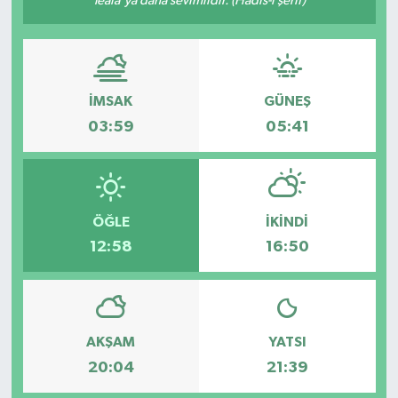
Teâlâ'ya daha sevimlidir. (Hadis-i şerif)
İMSAK
GÜNEŞ
03:59
05:41
ÖĞLE
İKINDI
12:58
16:50
AKŞAM
YATSI
20:04
21:39