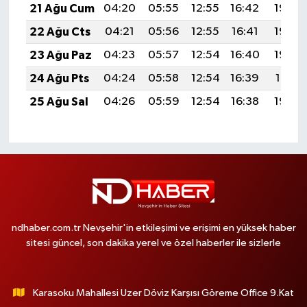
21 Ağu Cum
04:20
05:55
12:55
16:42
19:45
22 Ağu Cts
04:21
05:56
12:55
16:41
19:44
23 Ağu Paz
04:23
05:57
12:54
16:40
19:42
24 Ağu Pts
04:24
05:58
12:54
16:39
19:41
25 Ağu Sal
04:26
05:59
12:54
16:38
19:39
ndhaber.com.tr Nevşehir'in etkileşimi ve erişimi en yüksek haber
sitesi güncel, son dakika yerel ve özel haberler ile sizlerle
Karasoku Mahallesi Uzer Döviz Karşısı Göreme Office 9.Kat