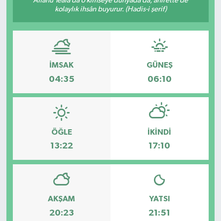
Allâhü Teâlâ da o kimseye dünyada da, âhirette de
kolaylık ihsân buyurur. (Hadis-i şerif)
İMSAK
GÜNEŞ
04:35
06:10
ÖĞLE
İKINDI
13:22
17:10
AKŞAM
YATSI
20:23
21:51