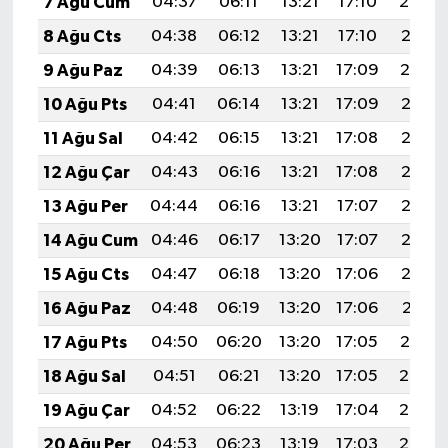
7 Ağu Cum
04:37
06:11
13:21
17:10
20:22
8 Ağu Cts
04:38
06:12
13:21
17:10
20:21
9 Ağu Paz
04:39
06:13
13:21
17:09
20:19
10 Ağu Pts
04:41
06:14
13:21
17:09
20:18
11 Ağu Sal
04:42
06:15
13:21
17:08
20:17
12 Ağu Çar
04:43
06:16
13:21
17:08
20:16
13 Ağu Per
04:44
06:16
13:21
17:07
20:15
14 Ağu Cum
04:46
06:17
13:20
17:07
20:13
15 Ağu Cts
04:47
06:18
13:20
17:06
20:12
16 Ağu Paz
04:48
06:19
13:20
17:06
20:11
17 Ağu Pts
04:50
06:20
13:20
17:05
20:10
18 Ağu Sal
04:51
06:21
13:20
17:05
20:08
19 Ağu Çar
04:52
06:22
13:19
17:04
20:07
20 Ağu Per
04:53
06:23
13:19
17:03
20:06