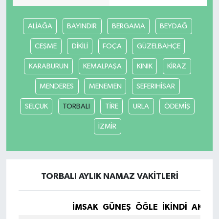
ALİAĞA
BAYINDIR
BERGAMA
BEYDAĞ
CEŞME
DİKİLİ
FOÇA
GÜZELBAHÇE
KARABURUN
KEMALPAŞA
KINIK
KİRAZ
MENDERES
MENEMEN
SEFERIHİSAR
SELÇUK
TORBALI
TİRE
URLA
ÖDEMİŞ
İZMİR
TORBALI AYLIK NAMAZ VAKITLERI
İMSAK
GÜNEŞ
ÖĞLE
İKINDI
AKŞA