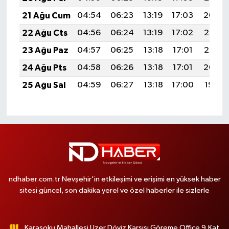
21 Ağu Cum
04:54
06:23
13:19
17:03
20:04
22 Ağu Cts
04:56
06:24
13:19
17:02
20:03
23 Ağu Paz
04:57
06:25
13:18
17:01
20:02
24 Ağu Pts
04:58
06:26
13:18
17:01
20:00
25 Ağu Sal
04:59
06:27
13:18
17:00
19:59
ndhaber.com.tr Nevşehir'in etkileşimi ve erişimi en yüksek haber
sitesi güncel, son dakika yerel ve özel haberler ile sizlerle
Karasoku Mahallesi Uzer Döviz Karşısı Göreme Office 9.Kat