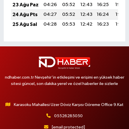
23 Ağu Paz
04:26
05:52
12:43
16:25
19:24
24 Ağu Pts
04:27
05:52
12:43
16:24
19:23
25 Ağu Sal
04:28
05:53
12:42
16:23
19:22
ndhaber.com.tr Nevşehir'in etkileşimi ve erişimi en yüksek haber
sitesi güncel, son dakika yerel ve özel haberler ile sizlerle
Karasoku Mahallesi Uzer Döviz Karşısı Göreme Office 9.Kat
05526285050
[email protected]