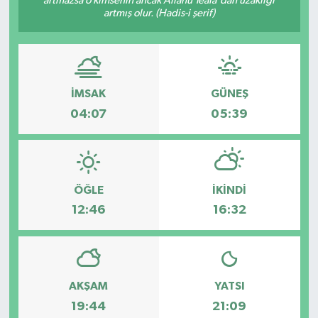
artmazsa o kimsenin ancak Allâhü Teâlâ'dan uzaklığı
artmış olur. (Hadis-i şerif)
İMSAK
GÜNEŞ
04:07
05:39
ÖĞLE
İKINDI
12:46
16:32
AKŞAM
YATSI
19:44
21:09