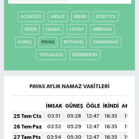
ALTINÖZÜ
ARSUZ
BELEN
DÖRTYOL
ERZİN
HASSA
HATAY
KIRIKHAN
KUMLU
PAYAS
REYHANLI
SAMANDAĞ
YAYLADAĞI
İSKENDERUN
PAYAS AYLIK NAMAZ VAKITLERI
İMSAK
GÜNEŞ
ÖĞLE
İKINDI
AKŞA
25 Tem Cts
03:51
05:28
12:47
16:35
19:55
26 Tem Paz
03:52
05:29
12:47
16:35
19:55
27 Tem Pts
03:54
05:30
12:47
16:35
19:54