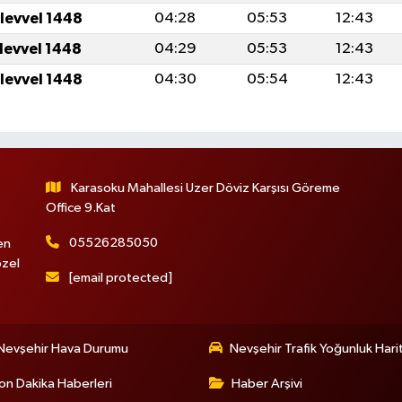
ulevvel 1448
04:28
05:53
12:43
ulevvel 1448
04:29
05:53
12:43
ulevvel 1448
04:30
05:54
12:43
Karasoku Mahallesi Uzer Döviz Karşısı Göreme
Office 9.Kat
05526285050
en
özel
[email protected]
Nevşehir Hava Durumu
Nevşehir Trafik Yoğunluk Hari
on Dakika Haberleri
Haber Arşivi