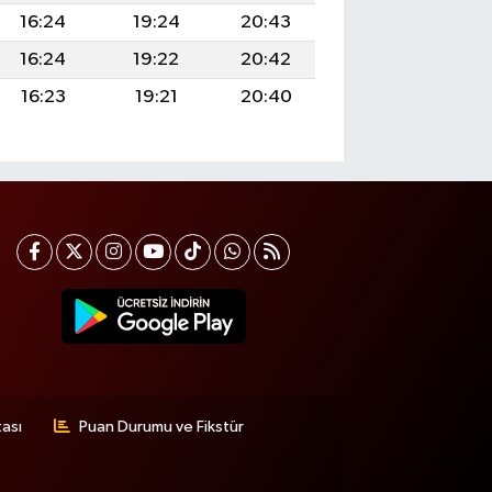
16:24
19:24
20:43
16:24
19:22
20:42
16:23
19:21
20:40
tası
Puan Durumu ve Fikstür