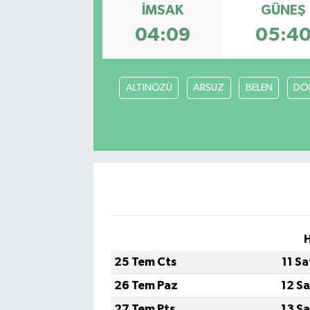
İMSAK
GÜNEŞ
04:09
05:4
ALTINÖZÜ
ARSUZ
BELEN
DÖ
H
25 Tem Cts
11 S
26 Tem Paz
12 S
27 Tem Pts
13 S