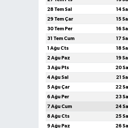
28 Tem Sal
14 S
29 Tem Çar
15 S
30 Tem Per
16 S
31 Tem Cum
17 S
1 Ağu Cts
18 S
2 Ağu Paz
19 S
3 Ağu Pts
20 Sa
4 Ağu Sal
21 S
5 Ağu Çar
22 Sa
6 Ağu Per
23 Sa
7 Ağu Cum
24 Sa
8 Ağu Cts
25 Sa
9 Ağu Paz
26 Sa