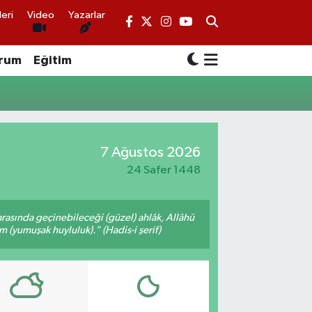
eri
Video
Yazarlar
rum
Eğitim
7 Ağustos 2026
24 Safer 1448
arasında geçinebileceği (güzel) ahlâk, Allâhü
m (yumuşak huyluluk)." (Hadis-i şerif)