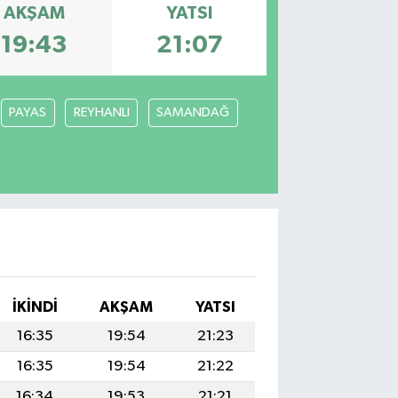
AKŞAM
YATSI
19:43
21:07
PAYAS
REYHANLI
SAMANDAĞ
İKINDI
AKŞAM
YATSI
16:35
19:54
21:23
16:35
19:54
21:22
16:34
19:53
21:21