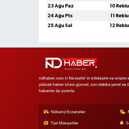
23 Ağu Paz
10 Rebi
24 Ağu Pts
11 Rebi
25 Ağu Sal
12 Rebi
ndhaber.com.tr Nevşehir'in etkileşimi ve erişimi 
yüksek haber sitesi güncel, son dakika yerel ve 
haberler ile sizlerle
Nöbetçi Eczaneler
Tüm Manşetler
S