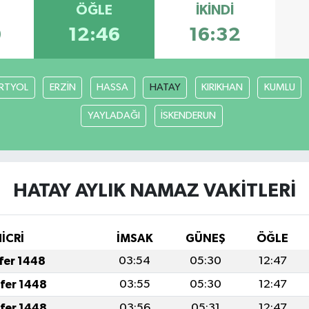
ÖĞLE
İKINDI
0
12:46
16:32
RTYOL
ERZİN
HASSA
HATAY
KIRIKHAN
KUMLU
YAYLADAĞI
İSKENDERUN
HATAY AYLIK NAMAZ VAKITLERI
İCRİ
İMSAK
GÜNEŞ
ÖĞLE
afer 1448
03:54
05:30
12:47
afer 1448
03:55
05:30
12:47
afer 1448
03:56
05:31
12:47