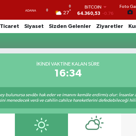
Foto Gal
BITCOIN
°
27
64.360,53
-0.76
DOLAR
Ticaret
Siyaset
Sizden Gelenler
Ziyaretler
Ku
47,7069
0.17
EURO
55,0265
0.01
STERLİN
64,1897
0.02
GRAM ALTIN
İKINDI VAKTINE KALAN SÜRE
6574.81
1.44
16:34
BİST100
13.887
64
 şey bulunursa sevâbı hak eder ve imanını kemâle erdirmiş olur: İnsanlar 
ini menedecek verâ ve cahilin cahilce hareketlerini defedebileceği hili