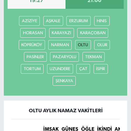
19:27
21:00
AZİZİYE
AŞKALE
ERZURUM
HINIS
HORASAN
KARAYAZI
KARAÇOBAN
KÖPRÜKÖY
NARMAN
OLTU
OLUR
PASİNLER
PAZARYOLU
TEKMAN
TORTUM
UZUNDERE
ÇAT
İSPİR
ŞENKAYA
OLTU AYLIK NAMAZ VAKITLERI
İMSAK
GÜNEŞ
ÖĞLE
İKINDI
AKŞA