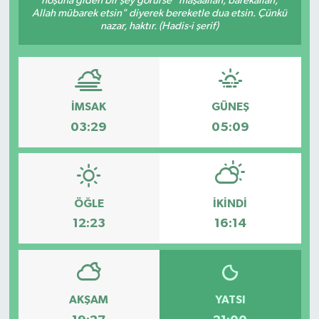
hoşuna giden bir şey görürse "mâşâallah, bârekallâh,
Allah mübarek etsin" diyerek bereketle dua etsin. Çünkü
nazar, haktır. (Hadis-i şerif)
İMSAK
GÜNEŞ
03:29
05:09
ÖĞLE
İKINDI
12:23
16:14
AKŞAM
YATSI