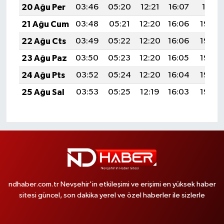
20 Ağu Per
03:46
05:20
12:21
16:07
19:11
21 Ağu Cum
03:48
05:21
12:20
16:06
19:09
22 Ağu Cts
03:49
05:22
12:20
16:06
19:08
23 Ağu Paz
03:50
05:23
12:20
16:05
19:06
24 Ağu Pts
03:52
05:24
12:20
16:04
19:05
25 Ağu Sal
03:53
05:25
12:19
16:03
19:03
ndhaber.com.tr Nevşehir'in etkileşimi ve erişimi en yüksek haber
sitesi güncel, son dakika yerel ve özel haberler ile sizlerle