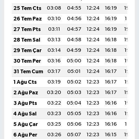
25 Tem Cts
03:08
04:55
12:24
16:19
19:42
26 Tem Paz
03:10
04:56
12:24
16:19
19:41
27 Tem Pts
03:11
04:57
12:24
16:19
19:40
28 Tem Sal
03:13
04:58
12:24
16:18
19:39
29 Tem Çar
03:14
04:59
12:24
16:18
19:38
30 Tem Per
03:16
05:00
12:24
16:18
19:37
31 Tem Cum
03:17
05:01
12:24
16:17
19:36
1 Ağu Cts
03:19
05:02
12:23
16:17
19:35
2 Ağu Paz
03:20
05:03
12:23
16:17
19:34
3 Ağu Pts
03:22
05:04
12:23
16:16
19:33
4 Ağu Sal
03:23
05:05
12:23
16:16
19:32
5 Ağu Çar
03:25
05:06
12:23
16:16
19:31
6 Ağu Per
03:26
05:07
12:23
16:15
19:29