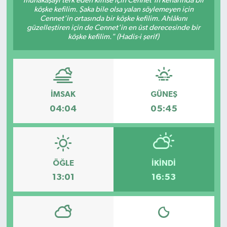
münakaşayı terk eden kimse için Cennet'in kenarında bir
köşke kefilim. Şaka bile olsa yalan söylemeyen için
Cennet'in ortasında bir köşke kefilim. Ahlâkını
güzelleştiren için de Cennet'in en üst derecesinde bir
köşke kefilim." (Hadis-i şerif)
İMSAK
GÜNEŞ
04:04
05:45
ÖĞLE
İKINDI
13:01
16:53