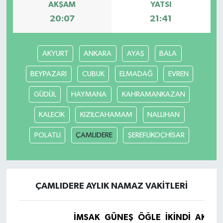
AKŞAM
YATSI
20:07
21:41
AKYURT
ANKARA
AYAŞ
BALA
BEYPAZARI
CUBUK
ELMADAĞ
EVREN
GÜDÜL
HAYMANA
KAHRAMANKAZAN
KALECİK
KIZILCAHAMAM
NALLIHAN
POLATLI
ÇAMLIDERE
ŞEREFLİKOÇHİSAR
ÇAMLIDERE AYLIK NAMAZ VAKITLERI
İMSAK
GÜNEŞ
ÖĞLE
İKINDI
AKŞA