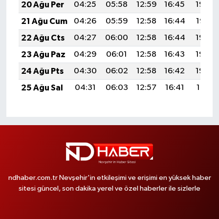
20 Ağu Per
04:25
05:58
12:59
16:45
19:49
21 Ağu Cum
04:26
05:59
12:58
16:44
19:47
22 Ağu Cts
04:27
06:00
12:58
16:44
19:46
23 Ağu Paz
04:29
06:01
12:58
16:43
19:44
24 Ağu Pts
04:30
06:02
12:58
16:42
19:43
25 Ağu Sal
04:31
06:03
12:57
16:41
19:41
ndhaber.com.tr Nevşehir'in etkileşimi ve erişimi en yüksek haber
sitesi güncel, son dakika yerel ve özel haberler ile sizlerle