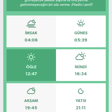
gitmeyecek şakalar yapma ve ona yerine
getiremeyeceğin bir söz verme. (Hadis-i şerif)
İMSAK
GÜNEŞ
04:06
05:39
ÖĞLE
İKINDI
12:47
16:34
AKŞAM
YATSI
19:45
21:11