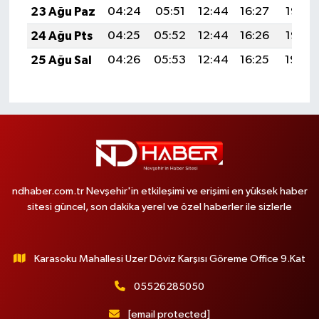
23 Ağu Paz
04:24
05:51
12:44
16:27
19:27
24 Ağu Pts
04:25
05:52
12:44
16:26
19:25
25 Ağu Sal
04:26
05:53
12:44
16:25
19:24
ndhaber.com.tr Nevşehir'in etkileşimi ve erişimi en yüksek haber
sitesi güncel, son dakika yerel ve özel haberler ile sizlerle
Karasoku Mahallesi Uzer Döviz Karşısı Göreme Office 9.Kat
05526285050
[email protected]