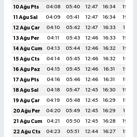
10 Ağu Pts
04:08
05:40
12:47
16:34
19:43
11 Ağu Sal
04:09
05:41
12:47
16:34
19:42
12 Ağu Çar
04:10
05:42
12:47
16:33
19:41
13 Ağu Per
04:11
05:43
12:46
16:33
19:40
14 Ağu Cum
04:13
05:44
12:46
16:32
19:39
15 Ağu Cts
04:14
05:45
12:46
16:32
19:37
16 Ağu Paz
04:15
05:45
12:46
16:31
19:36
17 Ağu Pts
04:16
05:46
12:46
16:31
19:35
18 Ağu Sal
04:18
05:47
12:45
16:30
19:34
19 Ağu Çar
04:19
05:48
12:45
16:29
19:32
20 Ağu Per
04:20
05:49
12:45
16:29
19:31
21 Ağu Cum
04:21
05:50
12:45
16:28
19:30
22 Ağu Cts
04:23
05:51
12:44
16:27
19:28