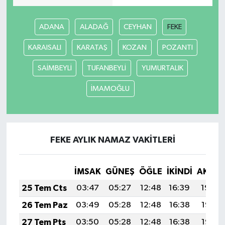
ADANA
ALADAĞ
CEYHAN
FEKE
KARAISALI
KARATAŞ
KOZAN
POZANTI
SAİMBEYLİ
TUFANBEYLİ
YUMURTALIK
İMAMOĞLU
FEKE AYLIK NAMAZ VAKITLERI
İMSAK
GÜNEŞ
ÖĞLE
İKINDI
AKŞA
25 Tem Cts
03:47
05:27
12:48
16:39
19:59
26 Tem Paz
03:49
05:28
12:48
16:38
19:58
27 Tem Pts
03:50
05:28
12:48
16:38
19:58