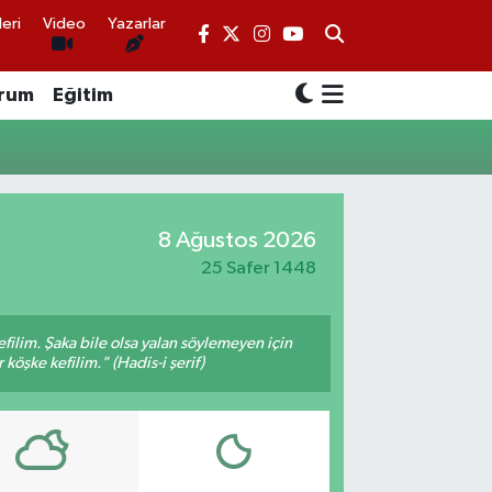
eri
Video
Yazarlar
rum
Eğitim
8 Ağustos 2026
25 Safer 1448
filim. Şaka bile olsa yalan söylemeyen için
köşke kefilim." (Hadis-i şerif)