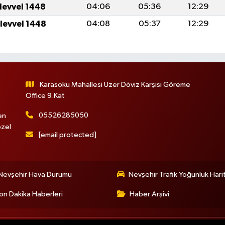
ulevvel 1448
04:06
05:36
12:29
ulevvel 1448
04:08
05:37
12:29
Karasoku Mahallesi Uzer Döviz Karşısı Göreme
Office 9.Kat
05526285050
en
özel
[email protected]
Nevşehir Hava Durumu
Nevşehir Trafik Yoğunluk Hari
on Dakika Haberleri
Haber Arşivi