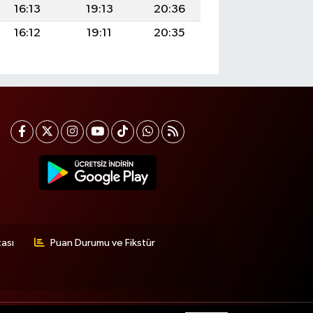
16:13
19:13
20:36
16:12
19:11
20:35
tası
Puan Durumu ve Fikstür