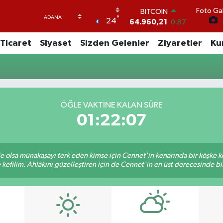
Foto Gal
BITCOIN
°
24
64.960,21
0.87
DOLAR
Ticaret
Siyaset
Sizden Gelenler
Ziyaretler
Ku
47,7436
0.18
EURO
55,2510
0.32
STERLİN
64,4811
0.38
GRAM ALTIN
ÖĞLE VAKTINE KALAN SÜRE
6660.55
0.03
01:22:07
BİST100
13.779
-14
ile olsa münakaşayı terk eden kimse için Cennet'in kenarında bir köşke ke
kefilim. Ahlâkını güzelleştiren için de Cennet'in en üst derecesinde bir 