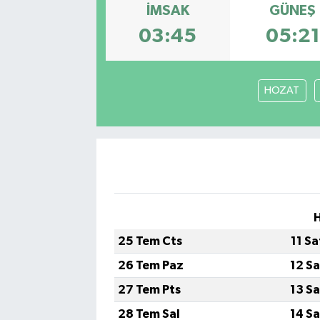
İMSAK
GÜNEŞ
03:45
05:21
HOZAT
H
25 Tem Cts
11 S
26 Tem Paz
12 S
27 Tem Pts
13 S
28 Tem Sal
14 S