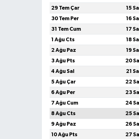
29 Tem Çar
15 S
30 Tem Per
16 S
31 Tem Cum
17 S
1 Ağu Cts
18 S
2 Ağu Paz
19 S
3 Ağu Pts
20 Sa
4 Ağu Sal
21 S
5 Ağu Çar
22 Sa
6 Ağu Per
23 Sa
7 Ağu Cum
24 Sa
8 Ağu Cts
25 Sa
9 Ağu Paz
26 Sa
10 Ağu Pts
27 Sa