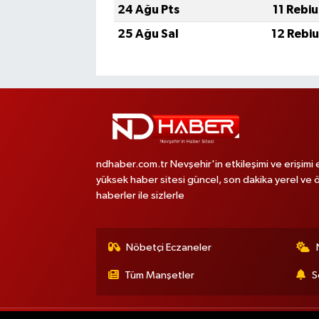
24 Ağu Pts
11 Rebi
25 Ağu Sal
12 Rebi
ndhaber.com.tr Nevşehir'in etkileşimi ve erişimi 
yüksek haber sitesi güncel, son dakika yerel ve 
haberler ile sizlerle
Nöbetçi Eczaneler
Tüm Manşetler
S