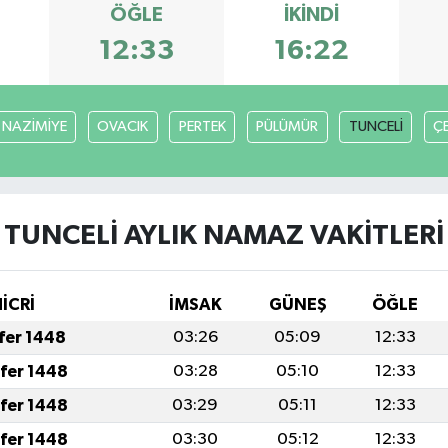
ÖĞLE
İKINDI
12:33
16:22
NAZİMİYE
OVACIK
PERTEK
PÜLÜMÜR
TUNCELİ
Ç
TUNCELİ AYLIK NAMAZ VAKITLERI
İCRİ
İMSAK
GÜNEŞ
ÖĞLE
afer 1448
03:26
05:09
12:33
afer 1448
03:28
05:10
12:33
afer 1448
03:29
05:11
12:33
afer 1448
03:30
05:12
12:33