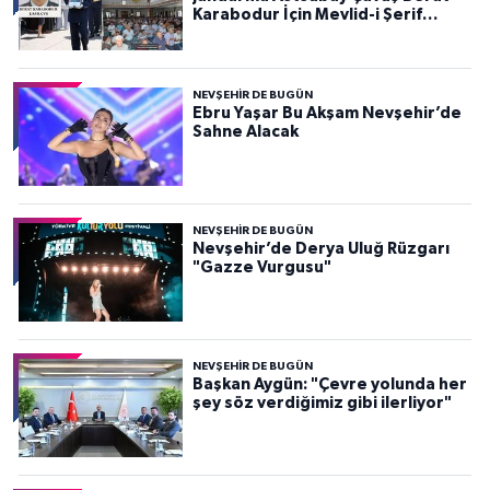
Karabodur İçin Mevlid-i Şerif
Programı Düzenlendi
NEVŞEHIR DE BUGÜN
Ebru Yaşar Bu Akşam Nevşehir’de
Sahne Alacak
NEVŞEHIR DE BUGÜN
Nevşehir’de Derya Uluğ Rüzgarı
"Gazze Vurgusu"
NEVŞEHIR DE BUGÜN
Başkan Aygün: "Çevre yolunda her
şey söz verdiğimiz gibi ilerliyor"