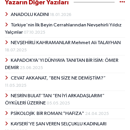
Yazarın Diğer Yazıları
ANADOLU KADINI
18.01.2026
Türkiye'nin İlk Beyin Cerrahlarından Nevşehirli Yıldız
Yalçınlar
07.10.2025
NEVŞEHİRLİ KAHRAMANLAR Mehmet Ali TALAYHAN
18.07.2025
KAPADOKYA'YI DÜNYAYA TANITAN BİR İSİM: ÖMER
DEMİR
25.06.2025
CEVAT AKKANAT, “BEN SİZE NE DEMİŞTİM?”
11.05.2025
NESRİN BULAT’TAN “EN İYİ ARKADAŞLARIM”
ÖYKÜLERİ ÜZERİNE
05.05.2025
PSİKOLOJİK BİR ROMAN:"HAFIZA"
24.04.2025
KAYSERİ’YE ŞAN VEREN SELÇUKLU KADINLARI