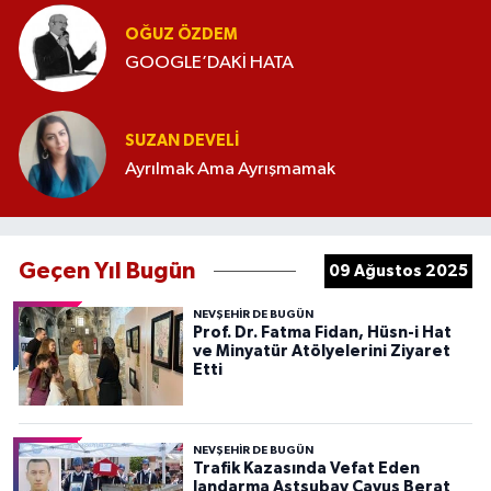
OĞUZ ÖZDEM
GOOGLE’DAKİ HATA
SUZAN DEVELI
Ayrılmak Ama Ayrışmamak
Geçen Yıl Bugün
09 Ağustos 2025
NEVŞEHIR DE BUGÜN
Prof. Dr. Fatma Fidan, Hüsn-i Hat
ve Minyatür Atölyelerini Ziyaret
Etti
NEVŞEHIR DE BUGÜN
Trafik Kazasında Vefat Eden
Jandarma Astsubay Çavuş Berat