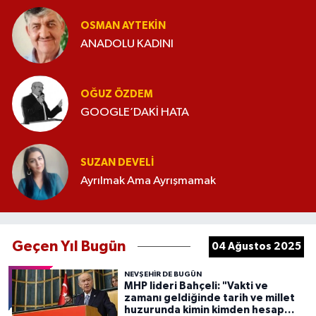
OSMAN AYTEKIN
ANADOLU KADINI
OĞUZ ÖZDEM
GOOGLE’DAKİ HATA
SUZAN DEVELI
Ayrılmak Ama Ayrışmamak
Geçen Yıl Bugün
04 Ağustos 2025
NEVŞEHIR DE BUGÜN
MHP lideri Bahçeli: "Vakti ve
zamanı geldiğinde tarih ve millet
huzurunda kimin kimden hesap