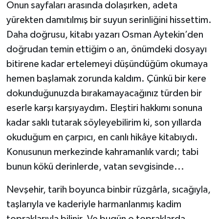
Onun sayfaları arasında dolaşırken, adeta
yürekten damıtılmış bir suyun serinliğini hissettim.
Daha doğrusu, kitabı yazarı Osman Aytekin’den
doğrudan temin ettiğim o an, önümdeki dosyayı
bitirene kadar ertelemeyi düşündüğüm okumaya
hemen başlamak zorunda kaldım. Çünkü bir kere
dokunduğunuzda bırakamayacağınız türden bir
eserle karşı karşıyaydım. Eleştiri hakkımı sonuna
kadar saklı tutarak söyleyebilirim ki, son yıllarda
okuduğum en çarpıcı, en canlı hikâye kitabıydı.
Konusunun merkezinde kahramanlık vardı; tabi
bunun kökü derinlerde, vatan sevgisinde...
Nevşehir, tarih boyunca binbir rüzgârla, sıcağıyla,
taşlarıyla ve kaderiyle harmanlanmış kadim
topraklarıyla bilinir. Ve bugün o topraklarda