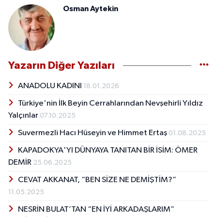
Osman Aytekin
Yazarın Diğer Yazıları
ANADOLU KADINI
18.01.2026
Türkiye'nin İlk Beyin Cerrahlarından Nevşehirli Yıldız
Yalçınlar
07.10.2025
Suvermezli Hacı Hüseyin ve Himmet Ertaş
01.08.2025
KAPADOKYA'YI DÜNYAYA TANITAN BİR İSİM: ÖMER
DEMİR
25.06.2025
CEVAT AKKANAT, “BEN SİZE NE DEMİŞTİM?”
11.05.2025
NESRİN BULAT’TAN “EN İYİ ARKADAŞLARIM”