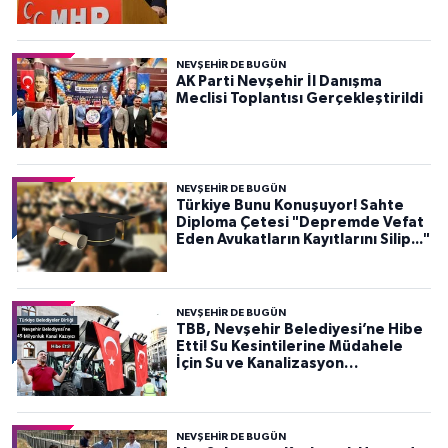
soracağını herkes görecekti
NEVŞEHIR DE BUGÜN
AK Parti Nevşehir İl Danışma
Meclisi Toplantısı Gerçekleştirildi
NEVŞEHIR DE BUGÜN
Türkiye Bunu Konuşuyor! Sahte
Diploma Çetesi "Depremde Vefat
Eden Avukatların Kayıtlarını Silip..."
NEVŞEHIR DE BUGÜN
TBB, Nevşehir Belediyesi’ne Hibe
Etti! Su Kesintilerine Müdahele
İçin Su ve Kanalizasyon
Müdürlüğü’nde Kullanılacak
NEVŞEHIR DE BUGÜN