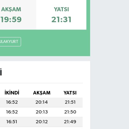
AKŞAM
YATSI
19:59
21:31
ULAKYURT
I
İKINDI
AKŞAM
YATSI
16:52
20:14
21:51
16:52
20:13
21:50
16:51
20:12
21:49