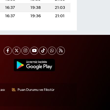
16:37
19:38
21:03
16:37
19:36
21:01
tası
Puan Durumu ve Fikstür