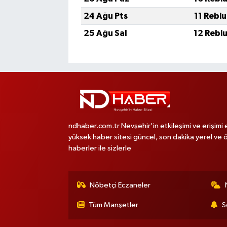
24 Ağu Pts
11 Rebi
25 Ağu Sal
12 Rebi
ndhaber.com.tr Nevşehir'in etkileşimi ve erişimi 
yüksek haber sitesi güncel, son dakika yerel ve 
haberler ile sizlerle
Nöbetçi Eczaneler
Tüm Manşetler
S