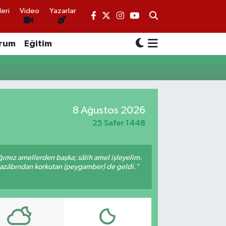
eri
Video
Yazarlar
rum
Eğitim
8 Ağustos 2026
25 Safer 1448
ığımız amellerden başka; sâlih amel işleyelim.
 azâbından korkutan (peygamber) de geldi."