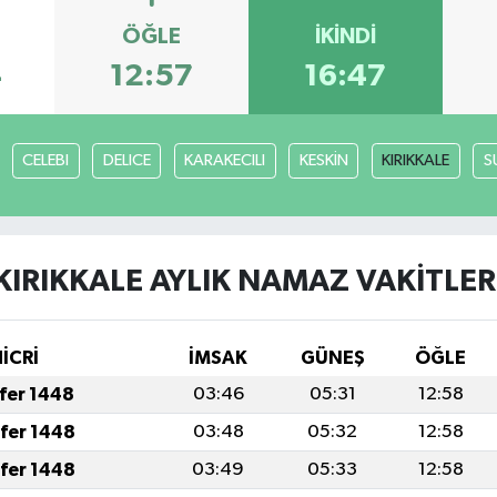
ÖĞLE
İKINDI
4
12:57
16:47
CELEBI
DELICE
KARAKECILI
KESKİN
KIRIKKALE
S
KIRIKKALE AYLIK NAMAZ VAKITLER
HİCRİ
İMSAK
GÜNEŞ
ÖĞLE
afer 1448
03:46
05:31
12:58
afer 1448
03:48
05:32
12:58
afer 1448
03:49
05:33
12:58