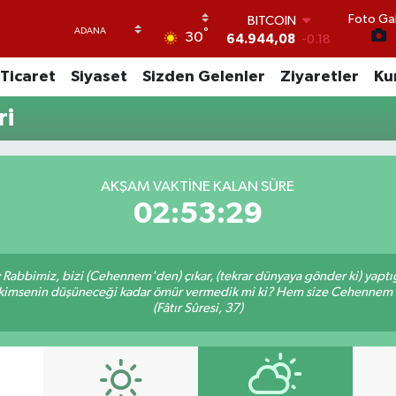
Foto Gal
BITCOIN
°
30
64.944,08
-0.18
DOLAR
Ticaret
Siyaset
Sizden Gelenler
Ziyaretler
Ku
47,7436
0.18
EURO
ri
55,2510
0.32
STERLİN
64,4811
0.38
GRAM ALTIN
AKŞAM VAKTINE KALAN SÜRE
6660.55
0.03
02:53:29
BİST100
13.779
-14
Ey Rabbimiz, bizi (Cehennem'den) çıkar, (tekrar dünyaya gönder ki) yapt
bir kimsenin düşüneceği kadar ömür vermedik mi ki? Hem size Cehennem
(Fâtır Sûresi, 37)