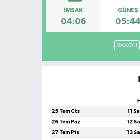
İMSAK
GÜNEŞ
04:06
05:4
BALISEYH
25 Tem Cts
11 S
26 Tem Paz
12 S
27 Tem Pts
13 S