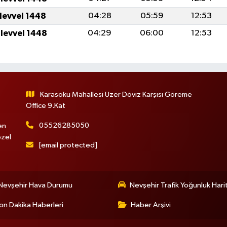
ulevvel 1448
04:28
05:59
12:53
ulevvel 1448
04:29
06:00
12:53
Karasoku Mahallesi Uzer Döviz Karşısı Göreme
Office 9.Kat
05526285050
en
özel
[email protected]
Nevşehir Hava Durumu
Nevşehir Trafik Yoğunluk Hari
on Dakika Haberleri
Haber Arşivi