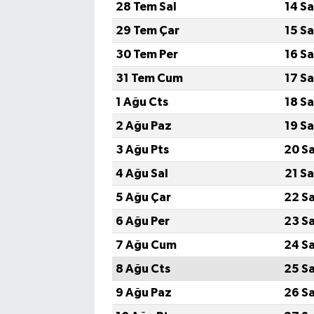
28 Tem Sal
14 S
29 Tem Çar
15 S
30 Tem Per
16 S
31 Tem Cum
17 S
1 Ağu Cts
18 S
2 Ağu Paz
19 S
3 Ağu Pts
20 S
4 Ağu Sal
21 S
5 Ağu Çar
22 S
6 Ağu Per
23 S
7 Ağu Cum
24 S
8 Ağu Cts
25 S
9 Ağu Paz
26 S