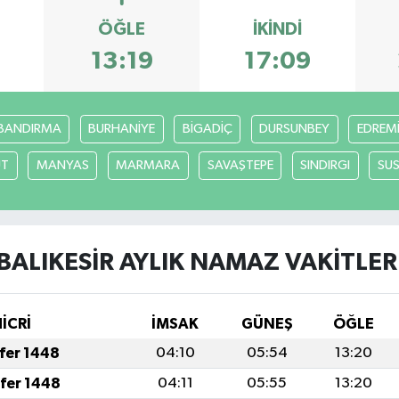
ÖĞLE
İKINDI
8
13:19
17:09
BANDIRMA
BURHANİYE
BİGADİÇ
DURSUNBEY
EDREM
UT
MANYAS
MARMARA
SAVAŞTEPE
SINDIRGI
SUS
BALIKESİR AYLIK NAMAZ VAKITLER
HİCRİ
İMSAK
GÜNEŞ
ÖĞLE
afer 1448
04:10
05:54
13:20
afer 1448
04:11
05:55
13:20