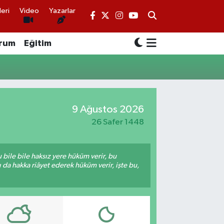
eri
Video
Yazarlar
rum
Eğitim
9 Ağustos 2026
26 Safer 1448
bile bile haksız yere hüküm verir, bu
da hakka riâyet ederek hüküm verir, işte bu,