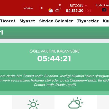
Foto Gal
BITCOIN
°
25
64.815,30
-0.1
DOLAR
Ticaret
Siyaset
Sizden Gelenler
Ziyaretler
Ku
47,7436
0.18
EURO
i
55,2510
0.32
STERLİN
64,4811
0.38
GRAM ALTIN
ÖĞLE VAKTINE KALAN SÜRE
6660.55
0
05:44:21
BİST100
13.779
-14
nem'dedir, biri Cennet'tedir. Bir adam, verdiği hükmün haksız olduğunu 
verir ve insanların haklarını zâyi eder, bu da Cehennem'dedir. Bir kâdı 
Cennet'tedir. (Hadis-i şerif)