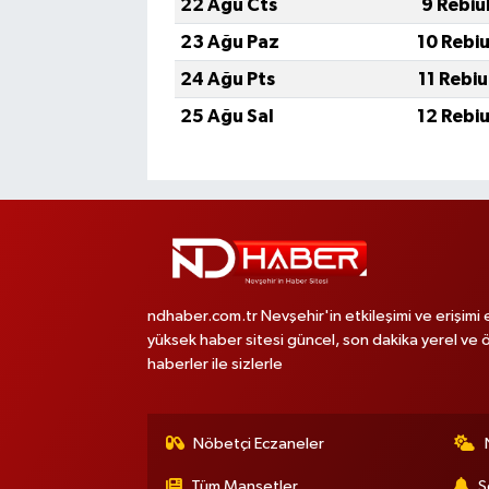
22 Ağu Cts
9 Rebiu
23 Ağu Paz
10 Rebi
24 Ağu Pts
11 Rebi
25 Ağu Sal
12 Rebi
ndhaber.com.tr Nevşehir'in etkileşimi ve erişimi 
yüksek haber sitesi güncel, son dakika yerel ve 
haberler ile sizlerle
Nöbetçi Eczaneler
Tüm Manşetler
S