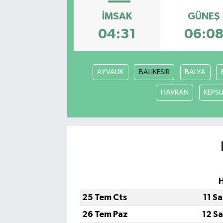
İMSAK
GÜNEŞ
04:31
06:0
AYVALIK
BALIKESİR
BALYA
HAVRAN
KEPS
25 Tem Cts
11 S
26 Tem Paz
12 S