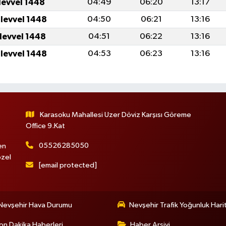
levvel 1448
04:49
06:20
13:17
ulevvel 1448
04:50
06:21
13:16
ulevvel 1448
04:51
06:22
13:16
ulevvel 1448
04:53
06:23
13:16
Karasoku Mahallesi Uzer Döviz Karşısı Göreme
Office 9.Kat
05526285050
en
özel
[email protected]
Nevşehir Hava Durumu
Nevşehir Trafik Yoğunluk Hari
on Dakika Haberleri
Haber Arşivi