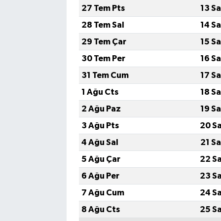
27 Tem Pts
13 S
28 Tem Sal
14 S
29 Tem Çar
15 S
30 Tem Per
16 S
31 Tem Cum
17 S
1 Ağu Cts
18 S
2 Ağu Paz
19 S
3 Ağu Pts
20 S
4 Ağu Sal
21 S
5 Ağu Çar
22 S
6 Ağu Per
23 S
7 Ağu Cum
24 S
8 Ağu Cts
25 S