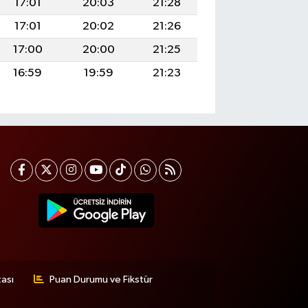
17:01
20:03
21:28
17:01
20:02
21:26
17:00
20:00
21:25
16:59
19:59
21:23
tası
Puan Durumu ve Fikstür