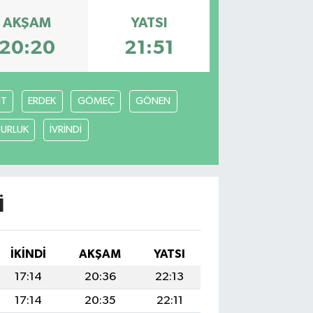
AKŞAM
YATSI
20:20
21:51
İT
ERDEK
GÖMEÇ
GÖNEN
URLUK
İVRİNDİ
I
İKINDI
AKŞAM
YATSI
17:14
20:36
22:13
17:14
20:35
22:11