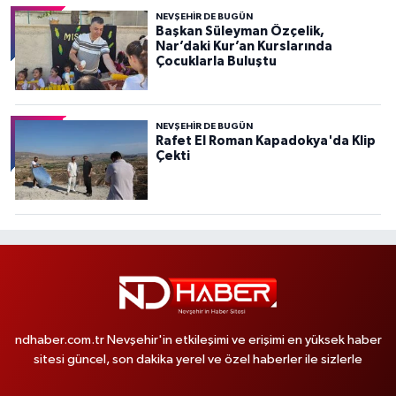
NEVŞEHIR DE BUGÜN
Başkan Süleyman Özçelik,
Nar’daki Kur’an Kurslarında
Çocuklarla Buluştu
NEVŞEHIR DE BUGÜN
Rafet El Roman Kapadokya'da Klip
Çekti
ndhaber.com.tr Nevşehir'in etkileşimi ve erişimi en yüksek haber
sitesi güncel, son dakika yerel ve özel haberler ile sizlerle