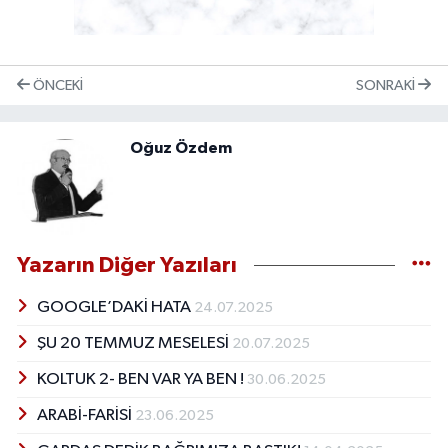
ÖNCEKI
SONRAKI
Oğuz Özdem
Yazarın Diğer Yazıları
GOOGLE’DAKİ HATA
24.07.2025
ŞU 20 TEMMUZ MESELESİ
20.07.2025
KOLTUK 2- BEN VAR YA BEN !
30.06.2025
ARABİ-FARİSİ
23.06.2025