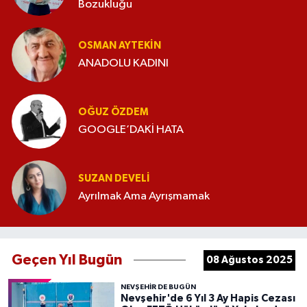
Bozukluğu
OSMAN AYTEKIN
ANADOLU KADINI
OĞUZ ÖZDEM
GOOGLE’DAKİ HATA
SUZAN DEVELI
Ayrılmak Ama Ayrışmamak
Geçen Yıl Bugün
08 Ağustos 2025
NEVŞEHIR DE BUGÜN
Nevşehir'de 6 Yıl 3 Ay Hapis Cezası