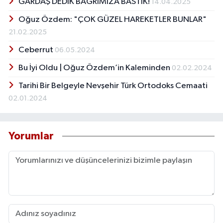
GARDAŞ DEDİK BAĞRIMIZA BASTIK!
14.04.2025
Oğuz Özdem: "ÇOK GÜZEL HAREKETLER BUNLAR"
21.02.2025
Ceberrut
06.05.2024
Bu İyi Oldu | Oğuz Özdem’in Kaleminden
02.02.2024
Tarihi Bir Belgeyle Nevşehir Türk Ortodoks Cemaati
02.01.2024
Yorumlar