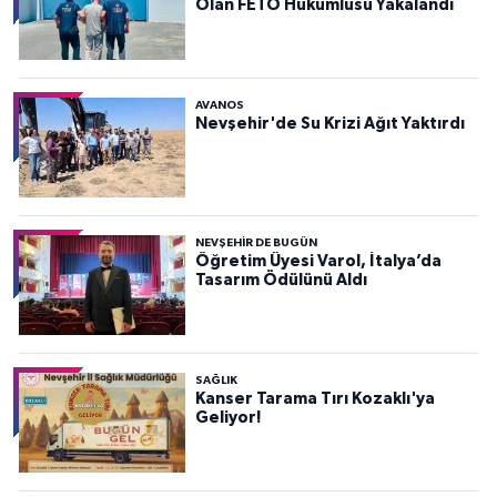
Olan FETÖ Hükümlüsü Yakalandı
AVANOS
Nevşehir'de Su Krizi Ağıt Yaktırdı
NEVŞEHIR DE BUGÜN
Öğretim Üyesi Varol, İtalya’da
Tasarım Ödülünü Aldı
SAĞLIK
Kanser Tarama Tırı Kozaklı'ya
Geliyor!