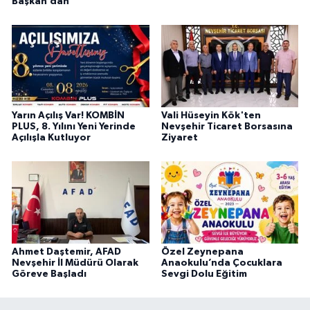
Başkan’dan
Yarın Açılış Var! KOMBİN
Vali Hüseyin Kök'ten
PLUS, 8. Yılını Yeni Yerinde
Nevşehir Ticaret Borsasına
Açılışla Kutluyor
Ziyaret
Ahmet Daştemir, AFAD
Özel Zeynepana
Nevşehir İl Müdürü Olarak
Anaokulu’nda Çocuklara
Göreve Başladı
Sevgi Dolu Eğitim