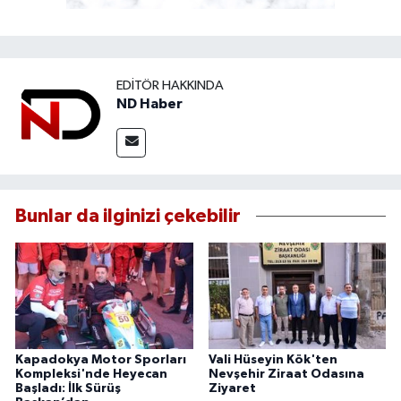
EDITÖR HAKKINDA
ND Haber
Bunlar da ilginizi çekebilir
Kapadokya Motor Sporları
Vali Hüseyin Kök'ten
Kompleksi'nde Heyecan
Nevşehir Ziraat Odasına
Başladı: İlk Sürüş
Ziyaret