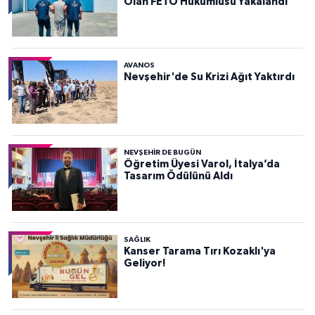
Olan FETÖ Hükümlüsü Yakalandı
AVANOS
Nevşehir'de Su Krizi Ağıt Yaktırdı
NEVŞEHIR DE BUGÜN
Öğretim Üyesi Varol, İtalya’da
Tasarım Ödülünü Aldı
SAĞLIK
Kanser Tarama Tırı Kozaklı'ya
Geliyor!