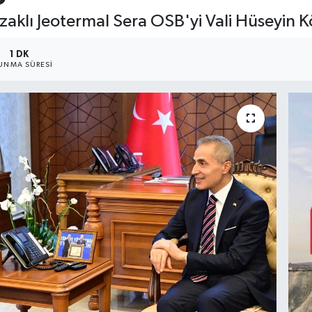
ozaklı Jeotermal Sera OSB'yi Vali Hüseyin K
1 DK
UNMA SÜRESI