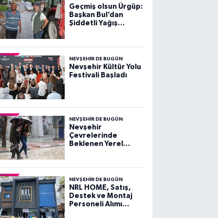
Geçmiş olsun Ürgüp:
Başkan Bul’dan
Şiddetli Yağış
Sonrası Açıklama
NEVŞEHIR DE BUGÜN
Nevşehir Kültür Yolu
Festivali Başladı
NEVŞEHIR DE BUGÜN
Nevşehir
Çevrelerinde
Beklenen Yerel
Kuvvetli Gök
Gürültülü Sağanak
Yağışlara Dikkat!
NEVŞEHIR DE BUGÜN
NRL HOME, Satış,
Destek ve Montaj
Personeli Alımı
Yapacak