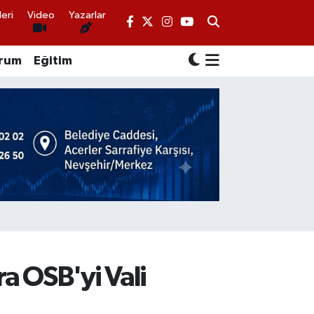
eri
Video
Yazarlar
rum
Eğitim
ra OSB'yi Vali