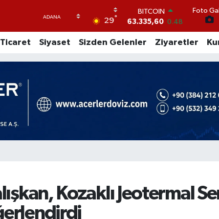
Foto Gal
DOLAR
°
29
47,5574
0.18
EURO
Ticaret
Siyaset
Sizden Gelenler
Ziyaretler
Ku
54,8602
0.06
STERLİN
64,2310
0.41
GRAM ALTIN
6175.37
0
BİST100
13.458
124
BITCOIN
63.335,60
0.48
lışkan, Kozaklı Jeotermal Se
ğerlendirdi