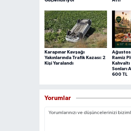
Güçlendiriyor”
Attı
Karapınar Kavşağı
Ağustos’
Yakınlarında Trafik Kazası: 2
Ramiz Pl
Kişi Yaralandı
Kahvaltı
Sonları A
600 TL
Yorumlar