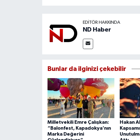
EDITÖR HAKKINDA
ND Haber
Bunlar da ilginizi çekebilir
Milletvekili Emre Çalışkan:
Hakan Al
“Balonfest, Kapadokya’nın
Kapsamı
Marka Değerini
Unutulm