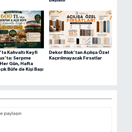
Başladı
ta Kahvaltı Keyfi
Dekor Blok’tan Açılışa Özel
us’ta: Serpme
Kaçırılmayacak Fırsatlar
 Her Gün, Hafta
çık Büfe de Kişi Başı