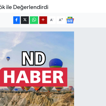
ök ile Değerlendirdi
-
+
A
A