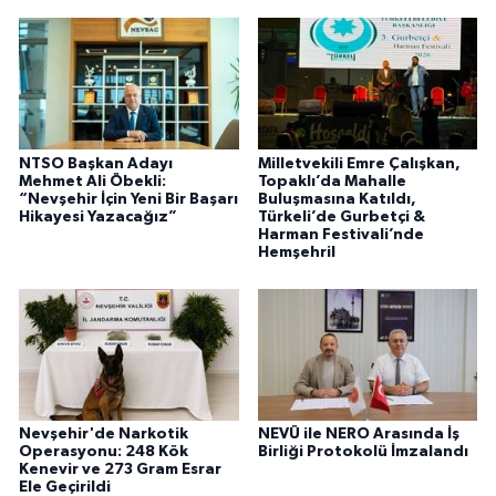
NTSO Başkan Adayı
Milletvekili Emre Çalışkan,
Mehmet Ali Öbekli:
Topaklı’da Mahalle
“Nevşehir İçin Yeni Bir Başarı
Buluşmasına Katıldı,
Hikayesi Yazacağız”
Türkeli’de Gurbetçi &
Harman Festivali’nde
Hemşehril
Nevşehir'de Narkotik
NEVÜ ile NERO Arasında İş
Operasyonu: 248 Kök
Birliği Protokolü İmzalandı
Kenevir ve 273 Gram Esrar
Ele Geçirildi