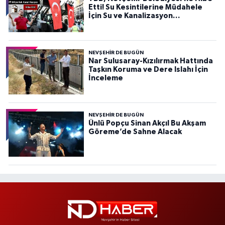
Etti! Su Kesintilerine Müdahele
İçin Su ve Kanalizasyon
Müdürlüğü’nde Kullanılacak
NEVŞEHIR DE BUGÜN
Nar Sulusaray-Kızılırmak Hattında
Taşkın Koruma ve Dere Islahı İçin
İnceleme
NEVŞEHIR DE BUGÜN
Ünlü Popçu Sinan Akçıl Bu Akşam
Göreme’de Sahne Alacak