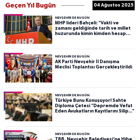
Geçen Yıl Bugün
04 Ağustos 2025
NEVŞEHIR DE BUGÜN
MHP lideri Bahçeli: "Vakti ve
zamanı geldiğinde tarih ve millet
huzurunda kimin kimden hesap
soracağını herkes görecekti
NEVŞEHIR DE BUGÜN
AK Parti Nevşehir İl Danışma
Meclisi Toplantısı Gerçekleştirildi
NEVŞEHIR DE BUGÜN
Türkiye Bunu Konuşuyor! Sahte
Diploma Çetesi "Depremde Vefat
Eden Avukatların Kayıtlarını Silip..."
NEVŞEHIR DE BUGÜN
TBB, Nevşehir Belediyesi’ne Hibe