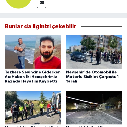
Bunlar da ilginizi çekebilir
Tezkere Sevincine Giderken
Nevşehir'de Otomobil ile
Acı Haber: İki Hemşehrimiz
Motorlu Bisiklet Çarpıştı: 1
Kazada Hayatını Kaybetti
Yaralı