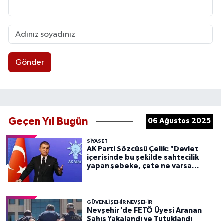
Gönder
Geçen Yıl Bugün
06 Ağustos 2025
SIYASET
AK Parti Sözcüsü Çelik: "Devlet
içerisinde bu şekilde sahtecilik
yapan şebeke, çete ne varsa
devletten söküp atacağız"
GÜVENLI ŞEHIR NEVŞEHIR
Nevşehir'de FETÖ Üyesi Aranan
Şahıs Yakalandı ve Tutuklandı