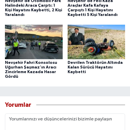
Nevşehir’de Otomobil Park
Nevşehir’de Feci Kaza
Halindeki Araca Çarptı: 1
Araçlar Kafa Kafaya
Kişi Hayatını Kaybetti, 2 Kişi
Çarpıştı 1 Kişi Hayatını
Yaralandı
Kaybetti 5 Kişi Yaralandı
Nevşehir Fahri Konsolosu
Devrilen Traktörün Altında
Uğurhan Şaşmaz'ın Aracı
Kalan Sürücü Hayatını
Zincirleme Kazada Hasar
Kaybetti
Gördü
Yorumlar