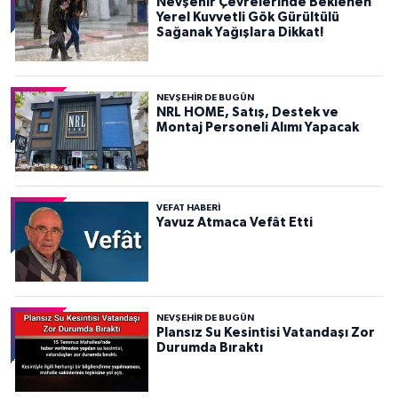
Nevşehir Çevrelerinde Beklenen
Yerel Kuvvetli Gök Gürültülü
Sağanak Yağışlara Dikkat!
NEVŞEHIR DE BUGÜN
NRL HOME, Satış, Destek ve
Montaj Personeli Alımı Yapacak
VEFAT HABERI
Yavuz Atmaca Vefât Etti
NEVŞEHIR DE BUGÜN
Plansız Su Kesintisi Vatandaşı Zor
Durumda Bıraktı