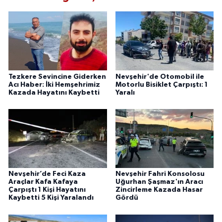
Tezkere Sevincine Giderken
Nevşehir'de Otomobil ile
Acı Haber: İki Hemşehrimiz
Motorlu Bisiklet Çarpıştı: 1
Kazada Hayatını Kaybetti
Yaralı
Nevşehir’de Feci Kaza
Nevşehir Fahri Konsolosu
Araçlar Kafa Kafaya
Uğurhan Şaşmaz'ın Aracı
Çarpıştı 1 Kişi Hayatını
Zincirleme Kazada Hasar
Kaybetti 5 Kişi Yaralandı
Gördü