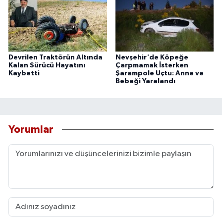
Devrilen Traktörün Altında
Nevşehir'de Köpeğe
Kalan Sürücü Hayatını
Çarpmamak İsterken
Kaybetti
Şarampole Uçtu: Anne ve
Bebeği Yaralandı
Yorumlar