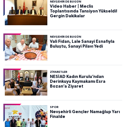
NEVŞEHIR DE BUGÜN
Video Haber | Meclis
Toplantısında Tansiyon Yükseldi!
Gergin Dakikalar
NEVŞEHIR DE BUGÜN
Vali Fidan, Lale Sanayi Esnafıyla
Buluştu, Sanayi Pilavı Yedi
ZIYARETLER
NESİAD Kadın Kurulu’ndan
Derinkuyu Kaymakamı Esra
Bozan’a Ziyaret
SPOR
Nevşehirli Gençler Namağlup Yarı
Finalde