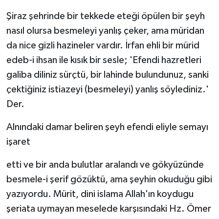
Şiraz şehrinde bir tekkede eteği öpülen bir şeyh
nasıl olursa besmeleyi yanlış çeker, ama müridan
da nice gizli hazineler vardır. İrfan ehli bir mürid
edeb-i ihsan ile kısık bir sesle; 'Efendi hazretleri
galiba diliniz sürçtü, bir lahinde bulundunuz, sanki
çektiğiniz istiazeyi (besmeleyi) yanlış söylediniz.'
Der.
Alnındaki damar beliren şeyh efendi eliyle semayı
işaret
etti ve bir anda bulutlar aralandı ve gökyüzünde
besmele-i şerif gözüktü, ama şeyhin okuduğu gibi
yazıyordu. Mürit, dini islama Allah'ın koydugu
şeriata uymayan meselede karşısındaki Hz. Ömer