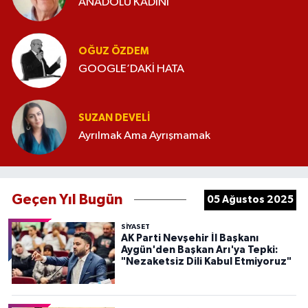
ANADOLU KADINI
OĞUZ ÖZDEM
GOOGLE’DAKİ HATA
SUZAN DEVELI
Ayrılmak Ama Ayrışmamak
Geçen Yıl Bugün
05 Ağustos 2025
SIYASET
AK Parti Nevşehir İl Başkanı
Aygün'den Başkan Arı'ya Tepki:
"Nezaketsiz Dili Kabul Etmiyoruz"