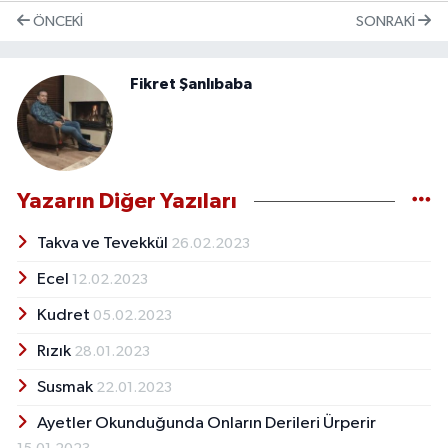
ÖNCEKI
SONRAKI
Fikret Şanlıbaba
Yazarın Diğer Yazıları
Takva ve Tevekkül
26.02.2023
Ecel
12.02.2023
Kudret
05.02.2023
Rızık
28.01.2023
Susmak
22.01.2023
Ayetler Okunduğunda Onların Derileri Ürperir