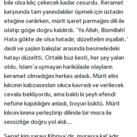
bile olsa kılıç çekecek kadar cesurdu. Keramet
karşısında tam yanındakiler öpmek için üstadın
eteğine sarılırken, mürit işaret parmağını dili ile
ıslatıp göğe doğru kaldırdı. 'Ya Allah, Bismillah!
Hata gökte de olsa hatadır, düzeltelim inşallah.'
dedi ve şaşkın bakışlar arasında besmeledeki
hatayı düzeltti. Ortalık buz kesti, her şey yalan
oldu. İslam'a uymayan harikûlade olayların
keramet olmadığını herkes anladı. Mürit elini
kılıcının kabzasından sıkıca kavradı ve verilecek
cevabı bekliyordu, ama baktı ki şeyh efendi
nefsine kapıldığını anladı, boyun büktü. Mürit
kılıcını kınına yerleştirip dilinde bir mısra ile
sessizliğe doğru yol aldı...
Şeriat kim sarayı Kibriya'dır, murassa kal'adır.