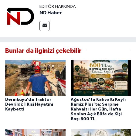
EDITÖR HAKKINDA
ND Haber
Bunlar da ilginizi çekebilir
Derinkuyu’da Traktör
Ağustos’ta Kahvaltı Keyfi
Devrildi: 1 Kişi Hayatını
Ramiz Plus’ta: Serpme
Kaybetti
Kahvaltı Her Gün, Hafta
Sonları Açık Büfe de Kişi
Başı 600 TL