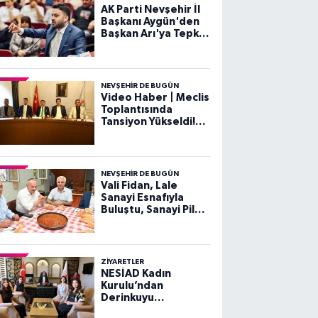
AK Parti Nevşehir İl
Başkanı Aygün'den
Başkan Arı'ya Tepki:
"Nezaketsiz Dili
Kabul Etmiyoruz"
NEVŞEHIR DE BUGÜN
Video Haber | Meclis
Toplantısında
Tansiyon Yükseldi!
Gergin Dakikalar
NEVŞEHIR DE BUGÜN
Vali Fidan, Lale
Sanayi Esnafıyla
Buluştu, Sanayi Pilavı
Yedi
ZIYARETLER
NESİAD Kadın
Kurulu’ndan
Derinkuyu
Kaymakamı Esra