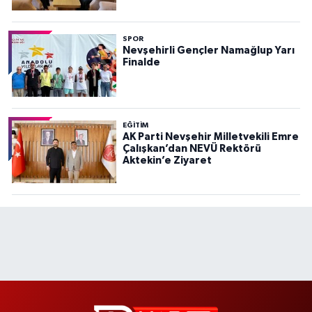
SPOR
Nevşehirli Gençler Namağlup Yarı
Finalde
EĞITIM
AK Parti Nevşehir Milletvekili Emre
Çalışkan’dan NEVÜ Rektörü
Aktekin’e Ziyaret