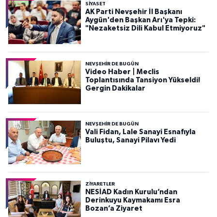
SIYASET
AK Parti Nevşehir İl Başkanı
Aygün'den Başkan Arı'ya Tepki:
"Nezaketsiz Dili Kabul Etmiyoruz"
NEVŞEHIR DE BUGÜN
Video Haber | Meclis
Toplantısında Tansiyon Yükseldi!
Gergin Dakikalar
NEVŞEHIR DE BUGÜN
Vali Fidan, Lale Sanayi Esnafıyla
Buluştu, Sanayi Pilavı Yedi
ZIYARETLER
NESİAD Kadın Kurulu’ndan
Derinkuyu Kaymakamı Esra
Bozan’a Ziyaret