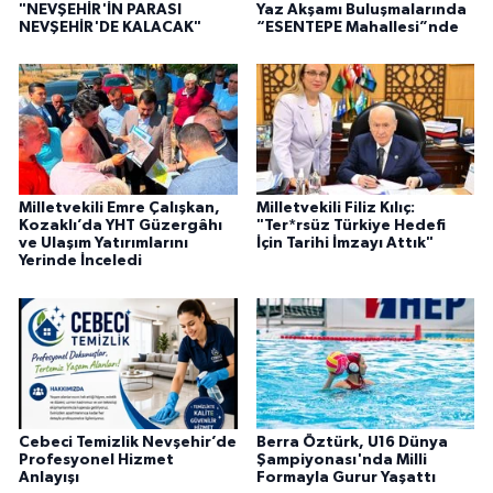
"NEVŞEHİR'İN PARASI
Yaz Akşamı Buluşmalarında
NEVŞEHİR'DE KALACAK"
“ESENTEPE Mahallesi”nde
Milletvekili Emre Çalışkan,
Milletvekili Filiz Kılıç:
Kozaklı’da YHT Güzergâhı
"Ter*rsüz Türkiye Hedefi
ve Ulaşım Yatırımlarını
İçin Tarihi İmzayı Attık"
Yerinde İnceledi
Cebeci Temizlik Nevşehir’de
Berra Öztürk, U16 Dünya
Profesyonel Hizmet
Şampiyonası'nda Milli
Anlayışı
Formayla Gurur Yaşattı