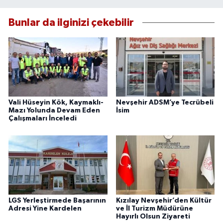
Bunlar da ilginizi çekebilir
Vali Hüseyin Kök, Kaymaklı-
Nevşehir ADSM’ye Tecrübeli
Mazı Yolunda Devam Eden
İsim
Çalışmaları İnceledi
LGS Yerleştirmede Başarının
Kızılay Nevşehir’den Kültür
Adresi Yine Kardelen
ve İl Turizm Müdürüne
Hayırlı Olsun Ziyareti