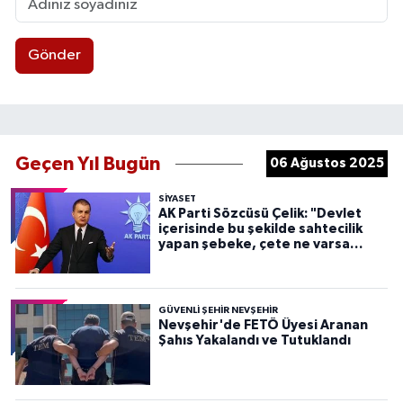
Gönder
Geçen Yıl Bugün
06 Ağustos 2025
SIYASET
AK Parti Sözcüsü Çelik: "Devlet
içerisinde bu şekilde sahtecilik
yapan şebeke, çete ne varsa
devletten söküp atacağız"
GÜVENLI ŞEHIR NEVŞEHIR
Nevşehir'de FETÖ Üyesi Aranan
Şahıs Yakalandı ve Tutuklandı