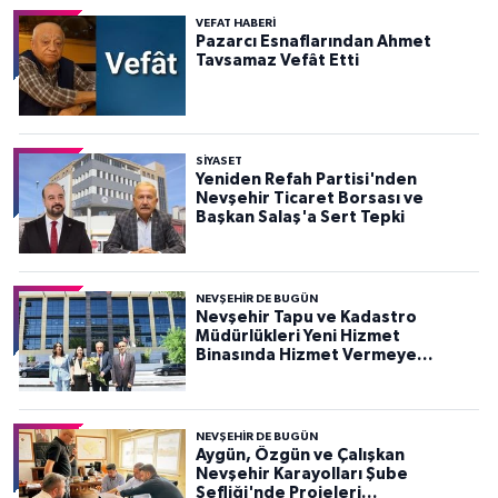
VEFAT HABERI
Pazarcı Esnaflarından Ahmet
Tavsamaz Vefât Etti
SIYASET
Yeniden Refah Partisi'nden
Nevşehir Ticaret Borsası ve
Başkan Salaş'a Sert Tepki
NEVŞEHIR DE BUGÜN
Nevşehir Tapu ve Kadastro
Müdürlükleri Yeni Hizmet
Binasında Hizmet Vermeye
Başladı
NEVŞEHIR DE BUGÜN
Aygün, Özgün ve Çalışkan
Nevşehir Karayolları Şube
Şefliği'nde Projeleri