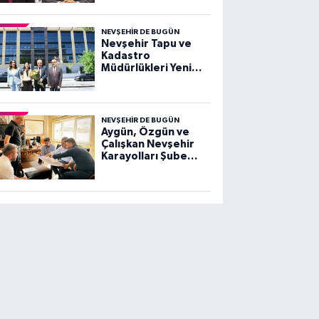
Salaş'a Sert Tepki
NEVŞEHIR DE BUGÜN
Nevşehir Tapu ve
Kadastro
Müdürlükleri Yeni
Hizmet Binasında
Hizmet Vermeye
Başladı
NEVŞEHIR DE BUGÜN
Aygün, Özgün ve
Çalışkan Nevşehir
Karayolları Şube
Şefliği'nde Projeleri
Değerlendirdi