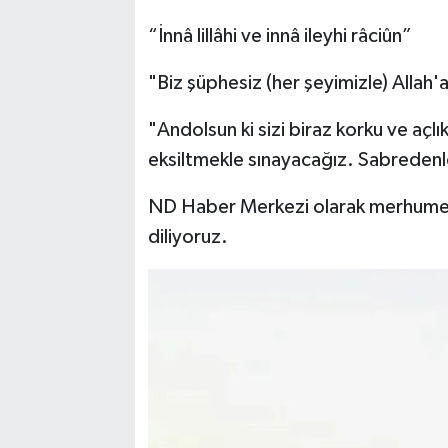
“İnnâ lillâhi ve innâ ileyhi râciûn”
"Biz şüphesiz (her şeyimizle) Allah
"Andolsun ki sizi biraz korku ve açl
eksiltmekle sınayacağız. Sabredenl
ND Haber Merkezi olarak merhumeye
diliyoruz.