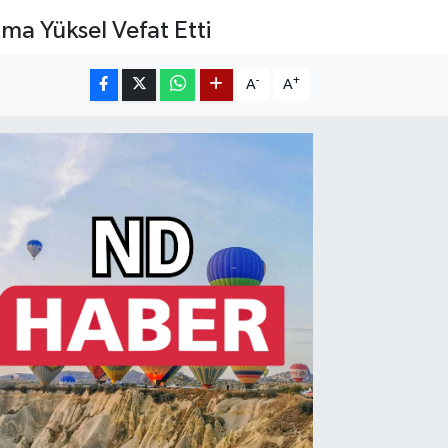
ma Yüksel Vefat Etti
-
+
A
A