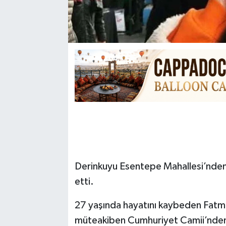
Derinkuyu Esentepe Mahallesi’nden 
etti.
27 yaşında hayatını kaybeden Fatma
müteakiben Cumhuriyet Camii’nden k