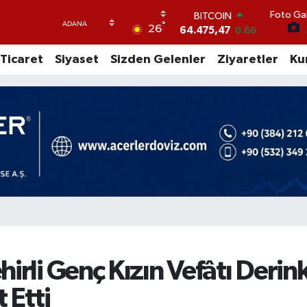
Foto Gal
DOLAR
°
26
47,5971
0.05
EURO
Ticaret
Siyaset
Sizden Gelenler
Ziyaretler
Ku
55,1336
0.18
STERLİN
64,2534
0.22
GRAM ALTIN
6518.23
0.39
BİST100
13.703
0
BITCOIN
64.475,47
0.66
hirli Genç Kızın Vefâtı Deri
 Etti