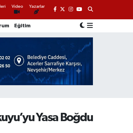
eri
Video
Yazarlar
rum
Eğitim
nkuyu’yu Yasa Boğdu