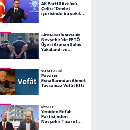
AK Parti Sözcüsü
Çelik: "Devlet
içerisinde bu şekilde
sahtecilik yapan
şebeke, çete ne
varsa devletten
söküp atacağız"
GÜVENLI ŞEHIR NEVŞEHIR
Nevşehir'de FETÖ
Üyesi Aranan Şahıs
Yakalandı ve
Tutuklandı
VEFAT HABERI
Pazarcı
Esnaflarından Ahmet
Tavsamaz Vefât Etti
SIYASET
Yeniden Refah
Partisi'nden
Nevşehir Ticaret
Borsası ve Başkan