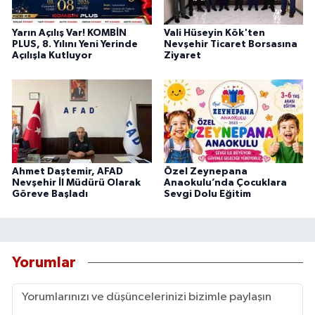
Yarın Açılış Var! KOMBİN
Vali Hüseyin Kök'ten
PLUS, 8. Yılını Yeni Yerinde
Nevşehir Ticaret Borsasına
Açılışla Kutluyor
Ziyaret
Ahmet Daştemir, AFAD
Özel Zeynepana
Nevşehir İl Müdürü Olarak
Anaokulu’nda Çocuklara
Göreve Başladı
Sevgi Dolu Eğitim
Yorumlar