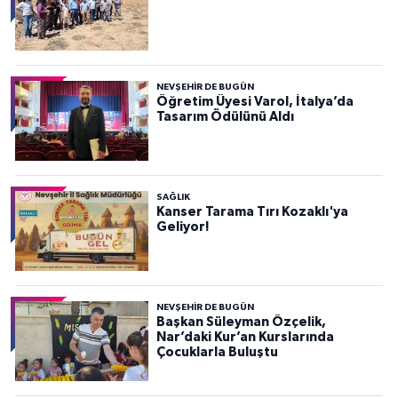
NEVŞEHIR DE BUGÜN
Öğretim Üyesi Varol, İtalya’da
Tasarım Ödülünü Aldı
SAĞLIK
Kanser Tarama Tırı Kozaklı'ya
Geliyor!
NEVŞEHIR DE BUGÜN
Başkan Süleyman Özçelik,
Nar’daki Kur’an Kurslarında
Çocuklarla Buluştu