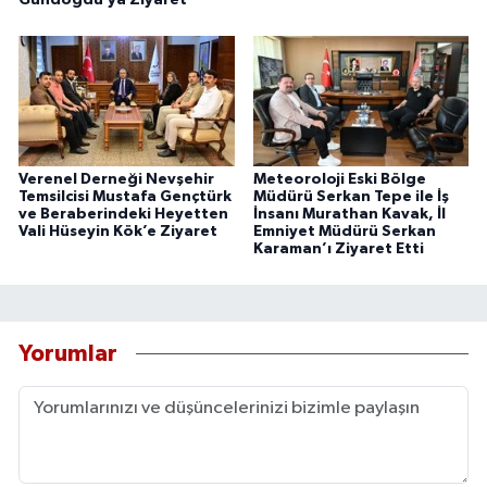
Verenel Derneği Nevşehir
Meteoroloji Eski Bölge
Temsilcisi Mustafa Gençtürk
Müdürü Serkan Tepe ile İş
ve Beraberindeki Heyetten
İnsanı Murathan Kavak, İl
Vali Hüseyin Kök’e Ziyaret
Emniyet Müdürü Serkan
Karaman’ı Ziyaret Etti
Yorumlar