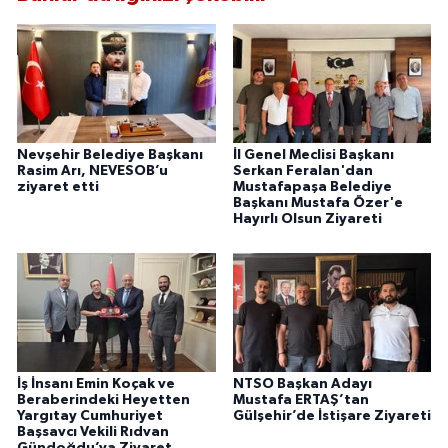
Nevşehir Belediye Başkanı
İl Genel Meclisi Başkanı
Rasim Arı, NEVESOB’u
Serkan Feralan'dan
ziyaret etti
Mustafapaşa Belediye
Başkanı Mustafa Özer'e
Hayırlı Olsun Ziyareti
İş İnsanı Emin Koçak ve
NTSO Başkan Adayı
Beraberindeki Heyetten
Mustafa ERTAŞ’tan
Yargıtay Cumhuriyet
Gülşehir’de İstişare Ziyareti
Başsavcı Vekili Rıdvan
Gündoğdu’ya Ziyaret