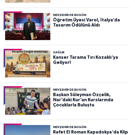
NEVŞEHIR DE BUGÜN
Öğretim Üyesi Varol, İtalya’da
Tasarım Ödülünü Aldı
SAĞLIK
Kanser Tarama Tırı Kozaklı'ya
Geliyor!
NEVŞEHIR DE BUGÜN
Başkan Süleyman Özçelik,
Nar’daki Kur’an Kurslarında
Çocuklarla Buluştu
NEVŞEHIR DE BUGÜN
Rafet El Roman Kapadokya'da Klip