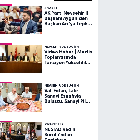
SIYASET
AK Parti Nevşehir İl
Başkanı Aygün'den
Başkan Arı'ya Tepki:
"Nezaketsiz Dili
Kabul Etmiyoruz"
NEVŞEHIR DE BUGÜN
Video Haber | Meclis
Toplantısında
Tansiyon Yükseldi!
Gergin Dakikalar
NEVŞEHIR DE BUGÜN
Vali Fidan, Lale
Sanayi Esnafıyla
Buluştu, Sanayi Pilavı
Yedi
ZIYARETLER
NESİAD Kadın
Kurulu’ndan