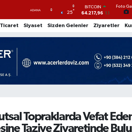
Foto Gal
DOLAR
°
25
47,5452
-0.01
EURO
Ticaret
Siyaset
Sizden Gelenler
Ziyaretler
Ku
54,8942
0.19
STERLİN
64,0425
0.17
GRAM ALTIN
6249.61
0.85
BİST100
13.688
207
BITCOIN
64.217,96
1.1
utsal Topraklarda Vefat Ede
sine Taziye Ziyaretinde Bul