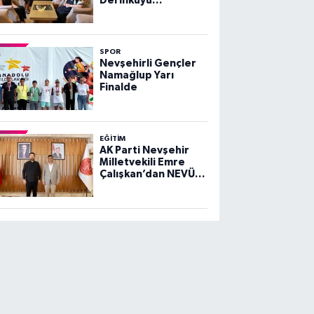
Derinkuyu
Kaymakamı Esra
Bozan’a Ziyaret
SPOR
Nevşehirli Gençler
Namağlup Yarı
Finalde
EĞITIM
AK Parti Nevşehir
Milletvekili Emre
Çalışkan’dan NEVÜ
Rektörü Aktekin’e
Ziyaret