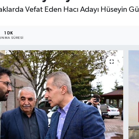
aklarda Vefat Eden Hacı Adayı Hüseyin Gül
1 DK
UNMA SÜRESI