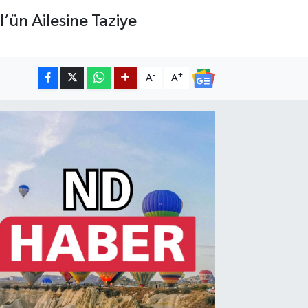
’ün Ailesine Taziye
-
+
A
A