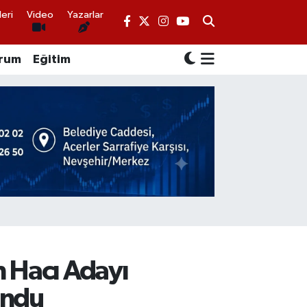
eri
Video
Yazarlar
rum
Eğitim
n Hacı Adayı
undu