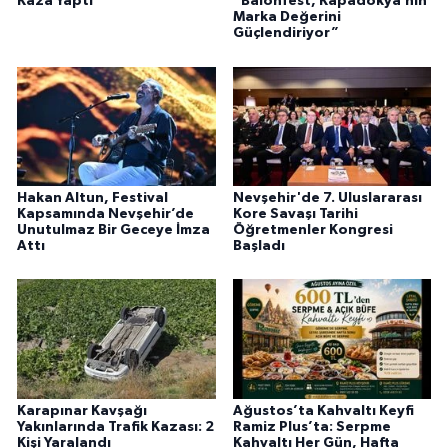
Kaza Yaptı
“Balonfest, Kapadokya’nın
Marka Değerini
Güçlendiriyor”
Hakan Altun, Festival
Nevşehir'de 7. Uluslararası
Kapsamında Nevşehir’de
Kore Savaşı Tarihi
Unutulmaz Bir Geceye İmza
Öğretmenler Kongresi
Attı
Başladı
Karapınar Kavşağı
Ağustos’ta Kahvaltı Keyfi
Yakınlarında Trafik Kazası: 2
Ramiz Plus’ta: Serpme
Kişi Yaralandı
Kahvaltı Her Gün, Hafta