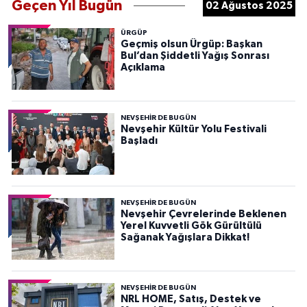
Geçen Yıl Bugün
02 Ağustos 2025
ÜRGÜP
Geçmiş olsun Ürgüp: Başkan
Bul’dan Şiddetli Yağış Sonrası
Açıklama
NEVŞEHIR DE BUGÜN
Nevşehir Kültür Yolu Festivali
Başladı
NEVŞEHIR DE BUGÜN
Nevşehir Çevrelerinde Beklenen
Yerel Kuvvetli Gök Gürültülü
Sağanak Yağışlara Dikkat!
NEVŞEHIR DE BUGÜN
NRL HOME, Satış, Destek ve