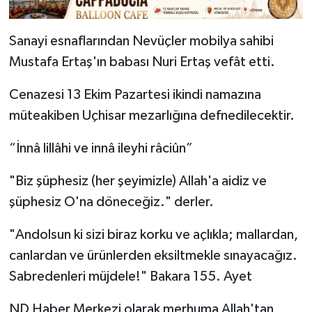
Sanayi esnaflarından Nevüçler mobilya sahibi
Mustafa Ertaş'ın babası Nuri Ertaş vefât etti.
Cenazesi 13 Ekim Pazartesi ikindi namazına
müteakiben Uçhisar mezarlığına defnedilecektir.
“İnnâ lillâhi ve innâ ileyhi râciûn”
"Biz şüphesiz (her şeyimizle) Allah'a aidiz ve
şüphesiz O'na döneceğiz." derler.
"Andolsun ki sizi biraz korku ve açlıkla; mallardan,
canlardan ve ürünlerden eksiltmekle sınayacağız.
Sabredenleri müjdele!" Bakara 155. Ayet
ND Haber Merkezi olarak merhuma Allah'tan