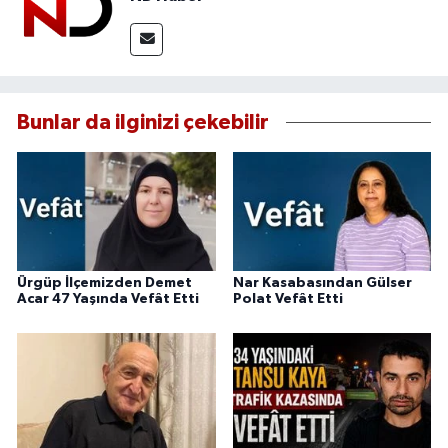
Bunlar da ilginizi çekebilir
Ürgüp İlçemizden Demet
Nar Kasabasından Gülser
Acar 47 Yaşında Vefât Etti
Polat Vefât Etti