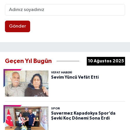
Gönder
Geçen Yıl Bugün
10 Ağustos 2025
VEFAT HABERI
Sevim Yüncü Vefât Etti
SPOR
Suvermez Kapadokya Spor’da
Şevki Koç Dönemi Sona Erdi