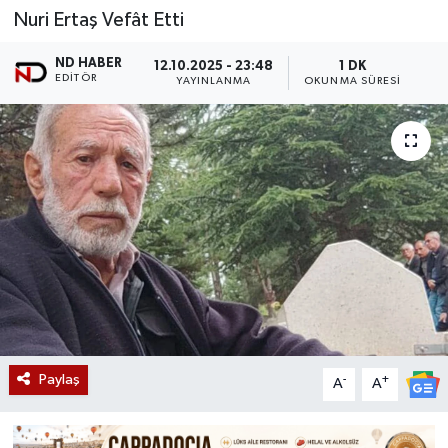
Nuri Ertaş Vefât Etti
ND HABER
12.10.2025 - 23:48
1 DK
EDITÖR
YAYINLANMA
OKUNMA SÜRESI
Paylaş
-
+
A
A