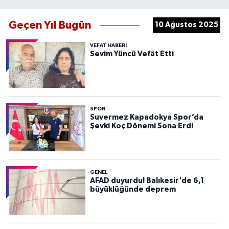
Geçen Yıl Bugün
10 Ağustos 2025
VEFAT HABERI
Sevim Yüncü Vefât Etti
SPOR
Suvermez Kapadokya Spor’da
Şevki Koç Dönemi Sona Erdi
GENEL
AFAD duyurdu! Balıkesir'de 6,1
büyüklüğünde deprem