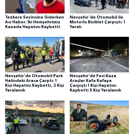
Tezkere Sevincine Giderken
Nevşehir'de Otomobil ile
Acı Haber: İki Hemşehrimiz
Motorlu Bisiklet Çarpıştı: 1
Kazada Hayatını Kaybetti
Yaralı
Nevşehir’de Otomobil Park
Nevşehir’de Feci Kaza
Halindeki Araca Çarptı: 1
Araçlar Kafa Kafaya
Kişi Hayatını Kaybetti, 2 Kişi
Çarpıştı 1 Kişi Hayatını
Yaralandı
Kaybetti 5 Kişi Yaralandı