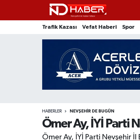
Trafik Kazası
Nöbetçi Eczaneler
Trafik Kazası
Vefat Haberi
Spor
Vefat Haberi
Nevşehir Hava Durumu
Spor
Nevşehir Trafik Yoğunluk Haritası
Ticaret
Süper Lig Puan Durumu ve Fikstür
Siyaset
Tüm Manşetler
Ziyaretler
Son Dakika Haberleri
HABERLER
NEVŞEHIR DE BUGÜN
Kurum
Haber Arşivi
Ömer Ay, İYİ Parti N
Eğitim
Ömer Ay, İYİ Parti Nevşehir İl