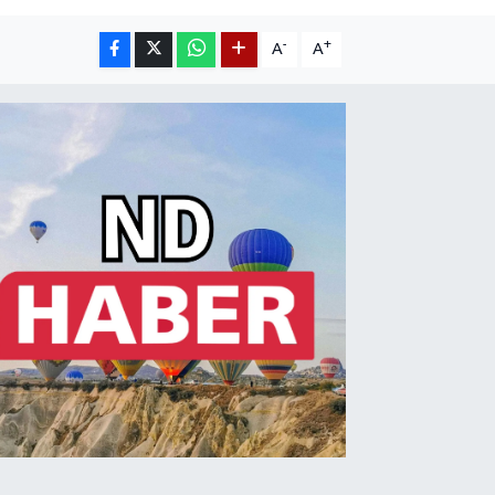
-
+
A
A