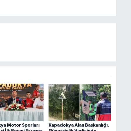
ya Motor Sporları
Kapadokya Alan Başkanlığı,
i İlk Resmi Yarışına
Güvercinlik Vadisinde