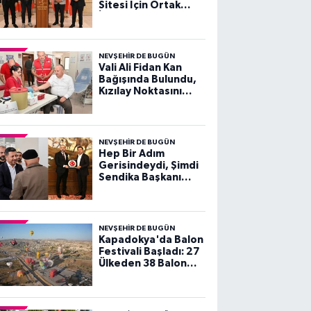
Sitesi İçin Ortak
İrade ve Kararlılık
Vurgusu
NEVŞEHIR DE BUGÜN
Vali Ali Fidan Kan
Bağışında Bulundu,
Kızılay Noktasını
Ziyaret Etti
NEVŞEHIR DE BUGÜN
Hep Bir Adım
Gerisindeydi, Şimdi
Sendika Başkanı
Olarak Ziyarete
Geldi
NEVŞEHIR DE BUGÜN
Kapadokya'da Balon
Festivali Başladı: 27
Ülkeden 38 Balon
Gökyüzünü Süsledi