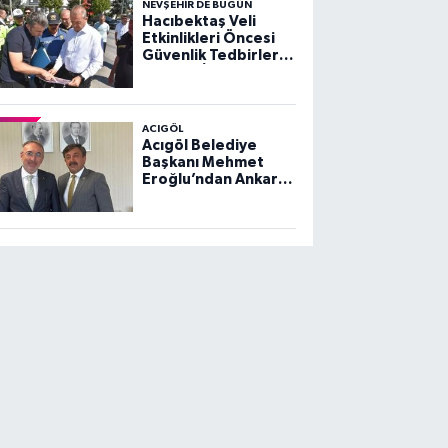
NEVŞEHIR DE BUGÜN
Hacıbektaş Veli
Etkinlikleri Öncesi
Güvenlik Tedbirleri
Yerinde İncelendi
ACIGÖL
Acıgöl Belediye
Başkanı Mehmet
Eroğlu’ndan Ankara
Ziyareti