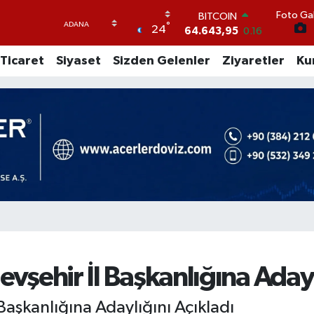
64.643,95
0.16
Foto Gal
DOLAR
°
24
47,6704
0
EURO
Ticaret
Siyaset
Sizden Gelenler
Ziyaretler
Ku
55,0406
-0.08
STERLİN
64,2143
0
GRAM ALTIN
6500.87
0.12
BİST100
13.799
70
evşehir İl Başkanlığına Adayl
 Başkanlığına Adaylığını Açıkladı