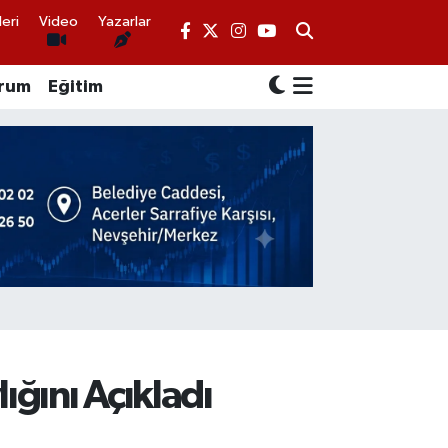
eri
Video
Yazarlar
rum
Eğitim
ığını Açıkladı