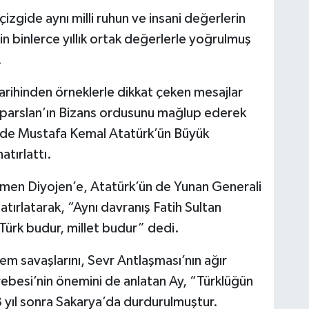
izgide aynı milli ruhun ve insani değerlerin
nin binlerce yıllık ortak değerlerle yoğrulmuş
.
rihinden örneklerle dikkat çeken mesajlar
lparslan’ın Bizans ordusunu mağlup ederek
 de Mustafa Kemal Atatürk’ün Büyük
atırlattı.
omen Diyojen’e, Atatürk’ün de Yunan Generali
hatırlatarak, “Aynı davranış Fatih Sultan
ürk budur, millet budur” dedi.
 savaşlarını, Sevr Antlaşması’nın ağır
ebesi’nin önemini de anlatan Ay, “Türklüğün
8 yıl sonra Sakarya’da durdurulmuştur.