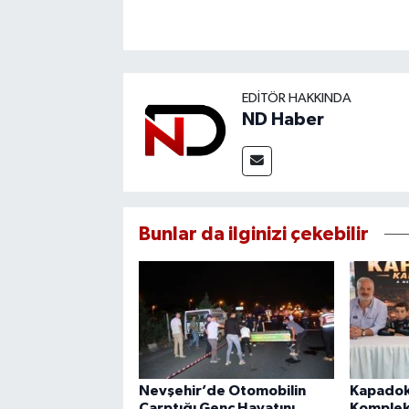
EDITÖR HAKKINDA
ND Haber
Bunlar da ilginizi çekebilir
Nevşehir’de Otomobilin
Kapadok
Çarptığı Genç Hayatını
Kompleks