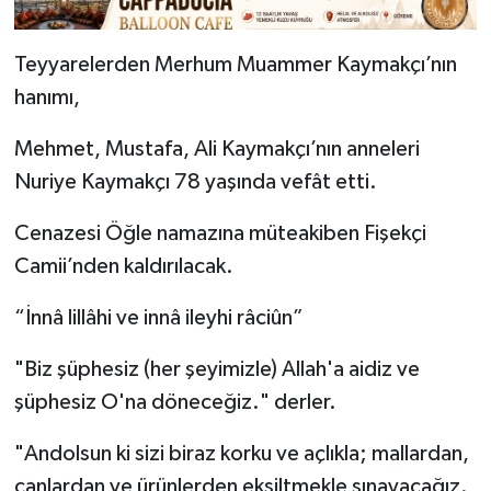
Teyyarelerden Merhum Muammer Kaymakçı’nın
hanımı,
Mehmet, Mustafa, Ali Kaymakçı’nın anneleri
Nuriye Kaymakçı 78 yaşında vefât etti.
Cenazesi Öğle namazına müteakiben Fişekçi
Camii’nden kaldırılacak.
“İnnâ lillâhi ve innâ ileyhi râciûn”
"Biz şüphesiz (her şeyimizle) Allah'a aidiz ve
şüphesiz O'na döneceğiz." derler.
"Andolsun ki sizi biraz korku ve açlıkla; mallardan,
canlardan ve ürünlerden eksiltmekle sınayacağız.