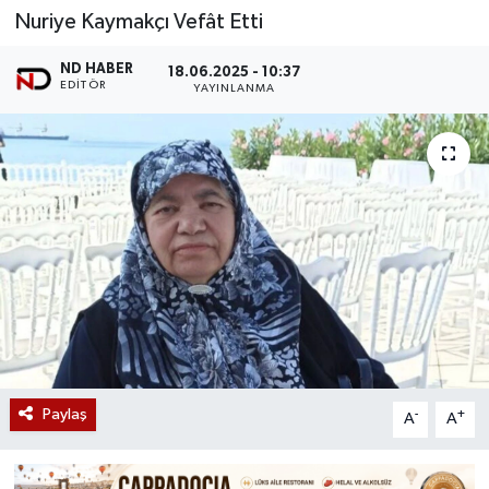
Nuriye Kaymakçı Vefât Etti
ND HABER
18.06.2025 - 10:37
EDITÖR
YAYINLANMA
Paylaş
-
+
A
A