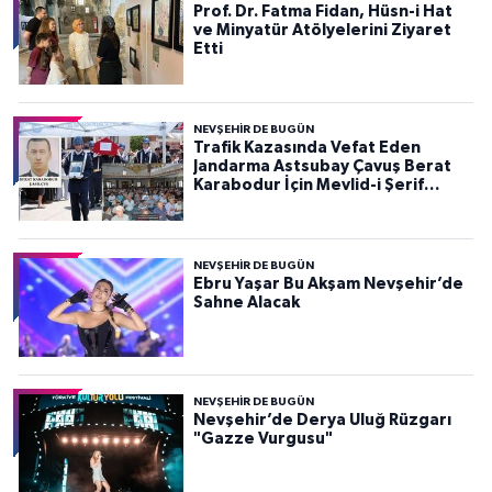
Prof. Dr. Fatma Fidan, Hüsn-i Hat
ve Minyatür Atölyelerini Ziyaret
Etti
NEVŞEHIR DE BUGÜN
Trafik Kazasında Vefat Eden
Jandarma Astsubay Çavuş Berat
Karabodur İçin Mevlid-i Şerif
Programı Düzenlendi
NEVŞEHIR DE BUGÜN
Ebru Yaşar Bu Akşam Nevşehir’de
Sahne Alacak
NEVŞEHIR DE BUGÜN
Nevşehir’de Derya Uluğ Rüzgarı
"Gazze Vurgusu"