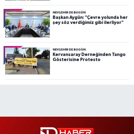
NEVŞEHIR DE BUGÜN
Başkan Aygün: "Çevre yolunda her
şey söz verdiğimiz gibi ilerliyor"
NEVŞEHIR DE BUGÜN
Kervansaray Derneğinden Tango
Gösterisine Protesto