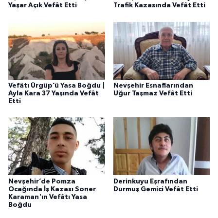
Yaşar Açık Vefât Etti
Trafik Kazasında Vefât Etti
Vefâtı Ürgüp’ü Yasa Boğdu |
Nevşehir Esnaflarından
Ayla Kara 37 Yaşında Vefât
Uğur Taşmaz Vefât Etti
Etti
Nevşehir’de Pomza
Derinkuyu Eşrafından
Ocağında İş Kazası Soner
Durmuş Gemici Vefât Etti
Karaman'ın Vefâtı Yasa
Boğdu