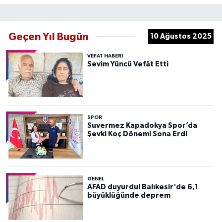
Geçen Yıl Bugün
10 Ağustos 2025
VEFAT HABERI
Sevim Yüncü Vefât Etti
SPOR
Suvermez Kapadokya Spor’da
Şevki Koç Dönemi Sona Erdi
GENEL
AFAD duyurdu! Balıkesir'de 6,1
büyüklüğünde deprem