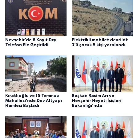
Nevşehir’de 8 Kayıt Dışı
Elektrikli mobilet devrildi:
Telefon Ele Geçirildi
3’ü çocuk 5 kişi yaralandı
Kıratlıoğlu ve 15 Temmuz
Başkan Rasim Arı ve
Mahallesi’nde Dev Altyapı
Nevşehir Heyeti İçişleri
Hamlesi Başladı
Bakanlığı’nda